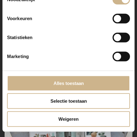
Vitrinekast Isa
Voorkeuren
2021-08
In The Picture
Lees Verder
Statistieken
Marketing
Alles toestaan
Selectie toestaan
Weigeren