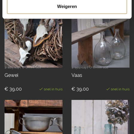
Weigeren
4-1603-009
|
Uniek oud
4-1504-029
|
Uniek oud
Gewei
Vaas
€ 39.00
€ 39.00
snel in huis
snel in huis