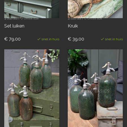
4-2110-002
|
Uniek oud
4-2102-001
|
Uniek oud
Set luiken
Kruik
€ 79.00
€ 39.00
snel in huis
snel in huis