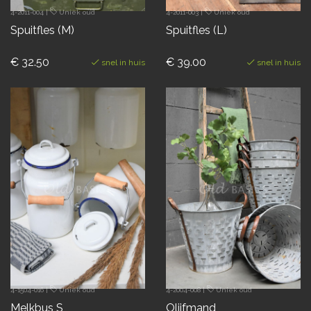
4-2011-004
|
Uniek oud
4-2011-003
|
Uniek oud
Spuitfles (M)
Spuitfles (L)
€ 32.50
€ 39.00
snel in huis
snel in huis
4-1504-016
|
Uniek oud
4-2004-008
|
Uniek oud
Melkbus S
Olijfmand