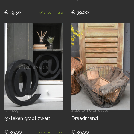
€ 19.50
€ 39.00
snel in huis
4-1804-005
|
Uniek oud
4-1812-005
@-teken groot zwart
Draadmand
€ 39.00
€ 39.00
snel in huis