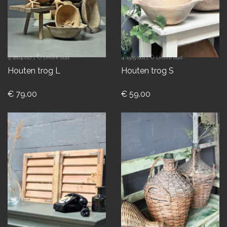
4-1604-017
|
Uniek oud
4-1505-001
|
Uniek oud
Houten trog L
Houten trog S
€ 79.00
€ 59.00