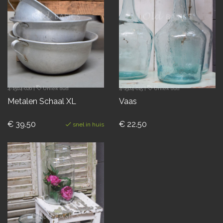
4-1504-020
|
Uniek oud
4-1504-015
|
Uniek oud
Metalen Schaal XL
Vaas
€ 39.50
€ 22.50
snel in huis