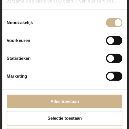
verzameld op basis van uw gebruik van hun services.
Toestemmingsselectie
Noodzakelijk
Voorkeuren
Statistieken
Marketing
4-1604-020
|
Uniek oud
4-1604-019
|
Uniek oud
Melkbus M
Houten trog M
€ 24.50
€ 69.00
snel in huis
Alles toestaan
Selectie toestaan