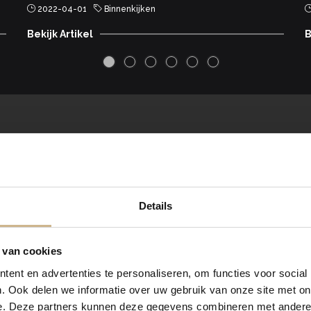
2022-04-01
Binnenkijken
Bekijk Artikel
B
Blijf
OP DE HOOGTE
maand een flinke dosis wooninspiratie en blijf op de hoogte van nieu
Details
 van cookies
IN
ent en advertenties te personaliseren, om functies voor social
. Ook delen we informatie over uw gebruik van onze site met on
e. Deze partners kunnen deze gegevens combineren met andere i