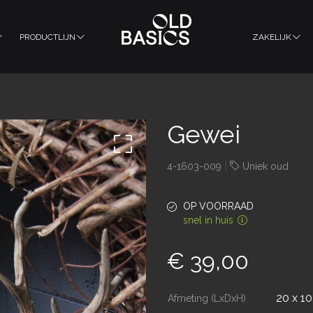
PRODUCTLIJN
ZAKELIJK
Gewei
|
4-1603-009
Uniek oud
OP VOORRAAD
snel in huis
€ 39,00
20 x 10
Afmeting (LxDxH)