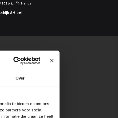
2021-11
Trends
2020-1
ekijk Artikel
Bekijk A
w assortiment!
Over
SCHRIJVEN
 media te bieden en om ons
ze partners voor social
nformatie die u aan ze heeft