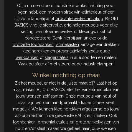
Of je nu een stoere industriële winkelinrichting voor
ogen hebt, een modern strak winkelinterieur of een
stijlvolle landelijke of
brocante winkelinrichting
. Bij Old
BASICS vind je sfeervolle, originele meubels voor elke
setting; van bloemenwinkel of kledingwinkel tot
conceptstore. Denk hierbij aan unieke oude
brocante toonbanken
,
vitrinekasten
, vintage wandrekken,
kledingrekken en presentatietafels zoals oude
werkbanken
of
slagerstafels
in alle soorten en maten!
Maak de sfeer af met stoere
oude industrielampe
n!
Winkelinrichting op maat
Zit het meubel er niet in de juiste maat bij? Laat het op
maat maken Bij Old BASICS! Stel het winkelmeubilair van
jouw wensen zelf samen. Onze meubels van hout of
staal zijn worden handgemaakt, dus er is heel veel
mogelijk! We kunnen kledingrekken afgestemd op jouw
assortiment en in de gewenste RAL kleur maken. Ook
toonbanken, presentatietafels en grote winkelkasten van
hout en/of staal maken we geheel naar jouw wensen.