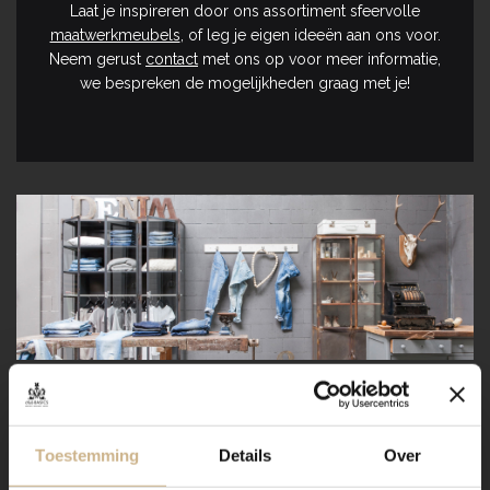
Laat je inspireren door ons assortiment sfeervolle
maatwerkmeubels
, of leg je eigen ideeën aan ons voor.
Neem gerust
contact
met ons op voor meer informatie,
we bespreken de mogelijkheden graag met je!
Laat je
INSPIREREN
Toestemming
Details
Over