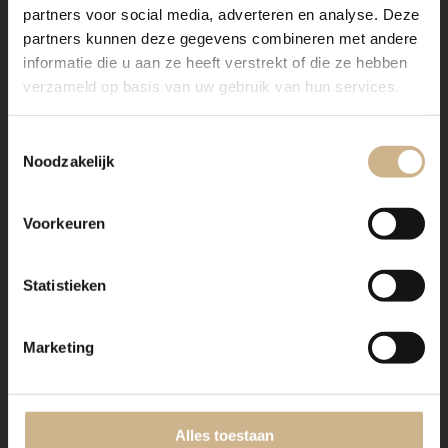
partners voor social media, adverteren en analyse. Deze
partners kunnen deze gegevens combineren met andere
€ 129.00
€ 129.00
snel in huis
snel in huis
informatie die u aan ze heeft verstrekt of die ze hebben
verzameld op basis van uw gebruik van hun services.
Toestemmingsselectie
Noodzakelijk
Voorkeuren
Statistieken
Marketing
3-1504-006
|
Uniek oud
3-1504-007
|
Uniek oud
Houten stoel
Houten stoel
Alles toestaan
€ 59.00
€ 59.00
snel in huis