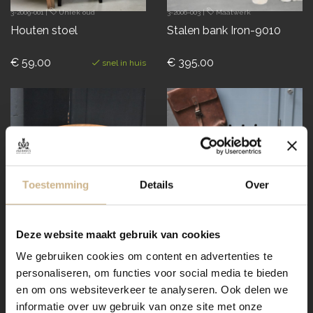
3-2009-001
|
Uniek oud
3-2006-003
|
Maatwerk
Houten stoel
Stalen bank Iron-9010
€ 59.00
€ 395.00
snel in huis
Toestemming
Details
Over
Deze website maakt gebruik van cookies
We gebruiken cookies om content en advertenties te
personaliseren, om functies voor social media te bieden
en om ons websiteverkeer te analyseren. Ook delen we
3-1702-001
|
BASICS Elements
3-1504-016
|
BASICS Elements
informatie over uw gebruik van onze site met onze
Industrieel krukje
Industrieel krukje