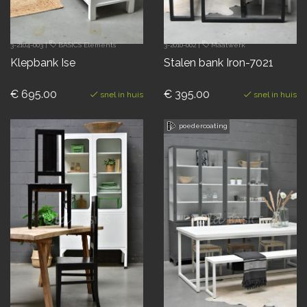
3-2104-003
|
BASICS Elements
3-2010-002
|
Maatwerk
Klepbank Ise
Stalen bank Iron-7021
€ 695.00
€ 395.00
snel in huis
snel in huis
poedercoating