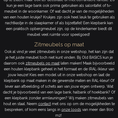
kun je een lage bank ook prima gebruiken als salontafel of tv-
meubel in de woonkamer. Of wat dacht je van de mogelijkheden
van een houten krukje? Krukjes zijn ook heel leuk te gebruiken als
nachtkastje in de slaapkamer of als bijzettafel! Een klepbank kan
een praktisch opbergmeubel zijn, op de kinderkamer biedt dit
meubel veel ruimte voor speelgoed!
Zitmeubels op maat
Ook al vind je veel zitmeubels in onze webshop, het kan zijn dat
je het juiste meubel toch niet kunt vinden. Bij Old BASICS kun je
daarom ook
zitmeubels op maat
laten maken! Maak bijvoorbeeld
een houten klepbank geheel in het formaat en de (RAL-)kleur van
jouw keuze! Kies een model uit in onze webshop en laat de
klepbank op maat maken in de gewenste maten en RAL-kleur! Of
lever aan afbeelding of schets aan van jouw eigen ontwerp. Wat
dacht je bijvoorbeeld van een lage bank, halbank of hoekbank? Of
een klepbank zonder armleuningen? Wij maken zitmeubels van
hout en staal. Neem
contact
met ons op om de mogelijkheden te
bespreken, of kom eens langs in
onze loods
van meer dan 800
m2!