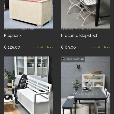
3-2112-007
|
Uniek oud
3-2109-003
|
Uniek oud
Klepbank
Brocante Klapstoel
€ 125.00
€ 89.00
snel in huis
snel in huis
poedercoating