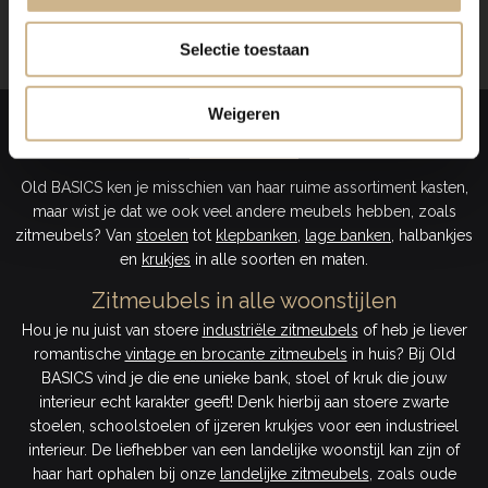
Weergave
12
van 12 producten
Selectie toestaan
Weigeren
ZITMEUBELS
Old BASICS ken je misschien van haar ruime assortiment kasten,
maar wist je dat we ook veel andere meubels hebben, zoals
zitmeubels? Van
stoelen
tot
klepbanken
,
lage banken
, halbankjes
en
krukjes
in alle soorten en maten.
Zitmeubels in alle woonstijlen
Hou je nu juist van stoere
industriële zitmeubels
of heb je liever
romantische
vintage en brocante zitmeubels
in huis? Bij Old
BASICS vind je die ene unieke bank, stoel of kruk die jouw
interieur echt karakter geeft! Denk hierbij aan stoere zwarte
stoelen, schoolstoelen of ijzeren krukjes voor een industrieel
interieur. De liefhebber van een landelijke woonstijl kan zijn of
haar hart ophalen bij onze
landelijke zitmeubels
, zoals oude