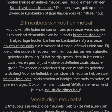
houten krukjes en antieke melkkrukjes. Houd je meer van een
Scandinavische zitmeubels
? Dan ben je vast gek op onze
Zweedse klepbanken of lage (hal)bankjes van naturel hout!
Zitmeubels van hout en metaal
Hout is van alle tijden en daarom vind je in onze webshop een
ruim aanbod zitmeubilair van hout, zoals
brocante stoelen
en
krukjes, lage houten banken en klepbanken. Bijna al onze
houten zitmeubels
zijn brocante of vintage, oftewel uniek oud. Bij
de
unieke oude zitmeubels
heeft het hout daarom een naturelle,
geleefde uitstraling. Of het ze zijn geschilderd in kleuren als
zwart, wit en grijs of juist vrolijke pasteltinten zoals blauw en
groen. Ze worden geselecteerd op een mooie en geleefde
uitstraling! Voor de liefhebber van stoer zitmeubilair hebben we
stalen zitmeubels
, zoals stoelen of bankjes met metalen poten, of
ijzeren krukjes. Ook binnen ons huislabel ‘
BASICS Elements
’ vind
je leuke
industriële zitmeubels
!
Veelzijdige meubels!
Zitmeubels zijn veelzijdige meubels. Gebruik ze niet alleen om
op te zitten, maar ook ter decoratie of met een andere functie. Zo