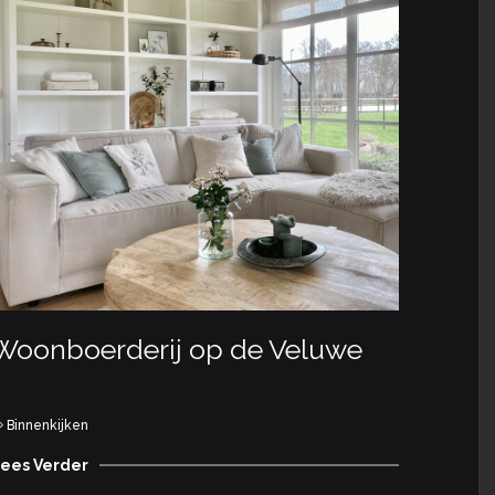
Woonboerderij op de Veluwe
Onze
Binnenkijken
In The 
ees Verder
Lees Ve