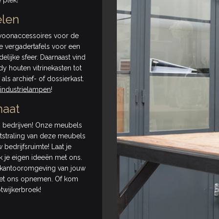
len
 woonaccessoires voor de
re vergadertafels voor een
lijke sfeer. Daarnaast vind
dy houten vitrinekasten tot
als archief- of dossierkast.
industrielampen
!
maat
 bedrijven! Onze meubels
tstraling van deze meubels
bedrijfsruimte! Laat je
 je eigen ideeën met ons.
e kantooromgeving van jouw
t ons opnemen. Of kom
twijkerbroek!