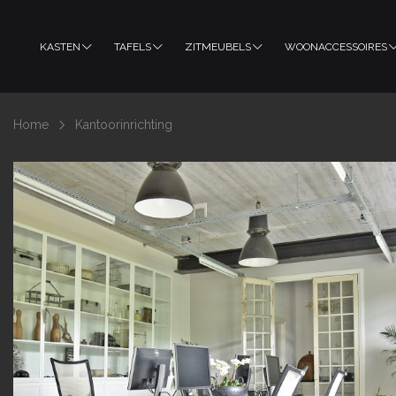
KASTEN
TAFELS
ZITMEUBELS
WOONACCESSOIRES
Home
Kantoorinrichting