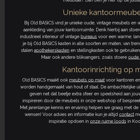
Unieke kantoormeube
Bij Old BASICS vind je unieke oude, vintage meubels en
aankleding van jouw kantoorruimte. Denk hierbij aan stoe
industrieel interieur of vintage
bureaus
voor een warme, lande
je bij Old BASICS kasten in alle soorten en maten, van tren
stalen
apothekerskasten
en stellingkasten ook te gebruiken 
Maar ook andere blikvangers, zoals stoere
oude 
Kantoorinrichting op 
Old BASICS maakt ook
meubels op maat
voor kantoren en
worden handgemaakt van hout of staal. De ambachtelijke ui
geven net dat beetje extra sfeer en speelsheid aan jouw 
inspireren door de meubels in onze webshop of bespreek
Met jarenlange kennis en ervaring helpen we graag met d
wensen! Voor advies en informatie kun je altijd
contact
me
inspiratie opdoen in
onze ruime loods
in Koo