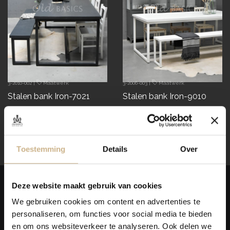
3-2010-002
|
Maatwerk
3-2006-003
|
Maatwerk
Stalen bank Iron-7021
Stalen bank Iron-9010
€ 395.00
€ 395.00
snel in huis
Weergave
2
van 2 producten
Toestemming
Details
Over
LAGE BANKEN
Deze website maakt gebruik van cookies
We gebruiken cookies om content en advertenties te
In het assortiment van Old BASICS vind je een steeds wisselend
personaliseren, om functies voor social media te bieden
assortiment lage banken. Vaak oude houten banken met een
en om ons websiteverkeer te analyseren. Ook delen we