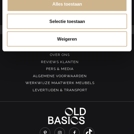
Alles toestaan
van meer dan 800 m2! Daar vind je naast al onze
zitmeubels
onze overige assortiment meubels en veel inspiratie.
Selectie toestaan
Weigeren
Over Old BASICS
OVER ONS
REVIEWS KLANTEN
PERS & MEDIA
ALGEMENE VOORWAARDEN
WERKWIJZE MAATWERK MEUBELS
LEVERTIJDEN & TRANSPORT