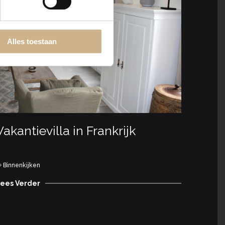
Alles toestaan
Vakantievilla in Frankrijk
Fran
Binnenkijken
Binnen
ees Verder
Lees Ve