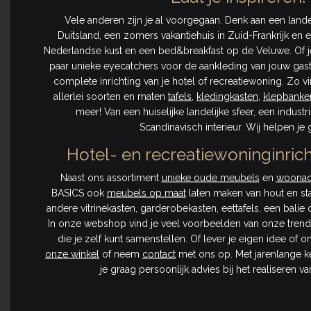
Vele anderen zijn je al voorgegaan. Denk aan een lande
Duitsland, een zomers vakantiehuis in Zuid-Frankrijk en 
Nederlandse kust en een bed&breakfast op de Veluwe. Of j
paar unieke eyecatchers voor de aankleding van jouw gasten
complete inrichting van je hotel of recreatiewoning. Zo vi
allerlei soorten en maten
tafels
,
kledingkasten
,
klepbanke
meer! Van een huiselijke landelijke sfeer, een industri
Scandinavisch interieur. Wij helpen je
Hotel- en recreatiewoninginric
Naast ons assortiment
unieke oude meubels
en
woonac
BASICS ook
meubels op maat
laten maken van hout en sta
andere vitrinekasten, garderobekasten, eettafels, een balie
In onze webshop vind je veel voorbeelden van onze tre
die je zelf kunt samenstellen. Of lever je eigen idee of 
onze winkel
of neem
contact
met ons op. Met jarenlange k
je graag persoonlijk advies bij het realiseren v