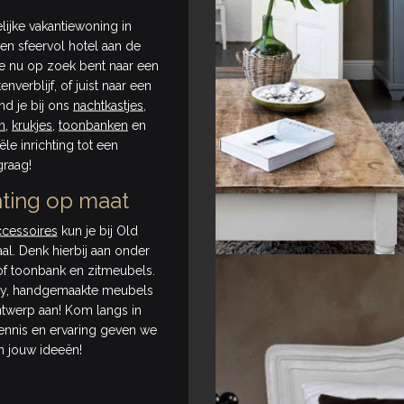
lijke vakantiewoning in
een sfeervol hotel aan de
e nu op zoek bent naar een
verblijf, of juist naar een
nd je bij ons
nachtkastjes
,
n
,
krukjes
,
toonbanken
en
ële inrichting tot een
 graag!
hting op maat
cessoires
kun je bij Old
al. Denk hierbij aan onder
 of toonbank en zitmeubels.
ndy, handgemaakte meubels
ontwerp aan! Kom langs in
ennis en ervaring geven we
an jouw ideeën!