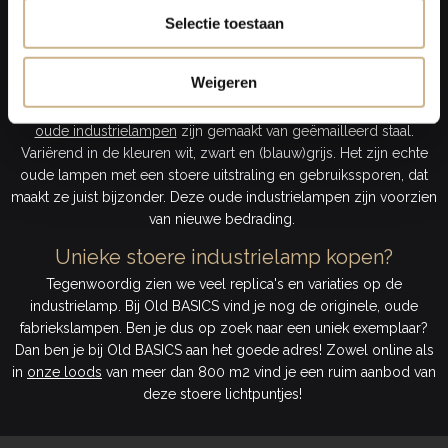
of drie, of juist als uniek exemplaar trekt deze hanglamp de
aandacht naar zich toe!
Selectie toestaan
Oude fabriekslampen
Weigeren
Bij Old BASICS vind je een ruime keuze aan unieke oude
fabriekslampen, zowel grote als kleine lampen. Deze sfeervolle
oude industrielampen
zijn gemaakt van geëmailleerd staal.
Variërend in de kleuren wit, zwart en (blauw)grijs. Het zijn echte
oude lampen met een stoere uitstraling en gebruikssporen, dat
maakt ze juist bijzonder. Deze oude industrielampen zijn voorzien
van nieuwe bedrading.
Unieke stoere industrielamp kopen?
Tegenwoordig zien we veel replica's en variaties op de
industrielamp. Bij Old BASICS vind je nog de originele, oude
fabriekslampen. Ben je dus op zoek naar een uniek exemplaar?
Dan ben je bij Old BASICS aan het goede adres! Zowel online als
in
onze loods
van meer dan 800 m2 vind je een ruim aanbod van
deze stoere lichtpuntjes!