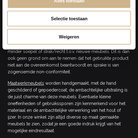
Alles toestaan
meubels
hebben een andere kwaliteit dan nieuwe meubels.
Bij oude meubels kun je gebruikssporen en oneffenheden
verwachten. Juist deze oude en doorleefde uitstraling van
Selectie toestaan
onze gebruikte producten bepaalt het unieke sfeerbepalende
element van het product. In onze loods kun je de producten
Weigeren
vooraf komen bekijken. De meubels zijn functioneel geschikt
voor regulier gebruik, maar onderdelen zijn redelijkerwijs
minder soepel of strak/recht t.o.v. nieuwe meubels. Dit is dan
ook geen grond om aan te nemen dat het gebruikte product
niet aan de overeenkomst beantwoordt en sprake is van
zogenoemde non-conformiteit.
Maatwerkmeubels
worden handgemaakt, met de hand
geschilderd of gepoedercoat; de ambachtelijke uitstraling is
de juist charme van deze meubels. Eventuele kleine
oneffenheden of gebruikssporen zijn kenmerkend voor het
materiaal en de ambachtelijke verwerking van het hout of
ijzer. In onze winkel zijn altijd diverse op maat gemaakte
meubels te zien, zodat je een goede indruk krijgt van het
mogelijke eindresultaat.