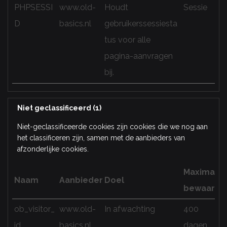
PHPSESSI
www.old-
Houdt
Sessie
D
basics.nl
gebruikerssessiesta
tus voor alle
pagina-aanvragen
bij.
Niet geclassificeerd (1)
Niet-geclassificeerde cookies zijn cookies die we nog aan
het classificeren zijn, samen met de aanbieders van
afzonderlijke cookies.
Maximale
Naam
Aanbieder
Doel
bewaarter
ob_visitor_
www.old-
In afwachting
400
id
basics.nl
dagen