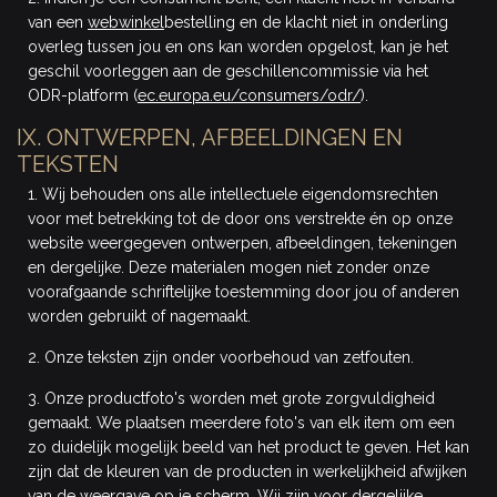
van een
webwinkel
bestelling en de klacht niet in onderling
overleg tussen jou en ons kan worden opgelost, kan je het
geschil voorleggen aan de geschillencommissie via het
ODR-platform (
ec.europa.eu/consumers/odr/
).
IX. ONTWERPEN, AFBEELDINGEN EN
TEKSTEN
1. Wij behouden ons alle intellectuele eigendomsrechten
voor met betrekking tot de door ons verstrekte én op onze
website weergegeven ontwerpen, afbeeldingen, tekeningen
en dergelijke. Deze materialen mogen niet zonder onze
voorafgaande schriftelijke toestemming door jou of anderen
worden gebruikt of nagemaakt.
2. Onze teksten zijn onder voorbehoud van zetfouten.
3. Onze productfoto's worden met grote zorgvuldigheid
gemaakt. We plaatsen meerdere foto's van elk item om een
zo duidelijk mogelijk beeld van het product te geven. Het kan
zijn dat de kleuren van de producten in werkelijkheid afwijken
van de weergave op je scherm. Wij zijn voor dergelijke