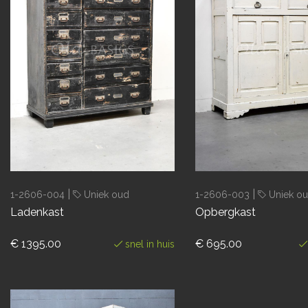
|
|
1-2606-004
Uniek oud
1-2606-003
Uniek o
Ladenkast
Opbergkast
€ 1395.00
€ 695.00
snel in huis