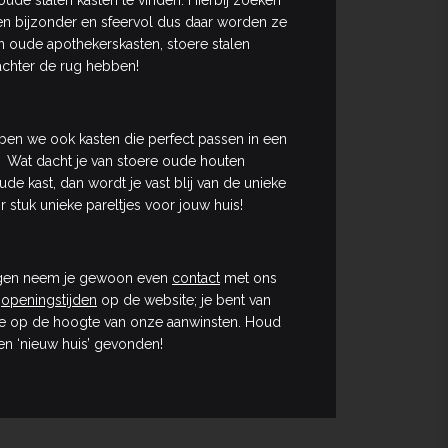
ude stalen kasten te vinden. Hierbij zoeken
en bijzonder en sfeervol dus daar worden ze
an oude apothekerskasten, stoere stalen
achter de rug hebben!
ebben we ook kasten die perfect passen in een
ht! Wat dacht je van stoere oude houten
de kast, dan wordt je vast blij van de unieke
r stuk unieke pareltjes voor jouw huis!
vragen neem je gewoon even
contact
met ons
e
openingstijden
op de website; je bent van
 op de hoogte van onze aanwinsten. Houd
en ‘nieuw huis’ gevonden!