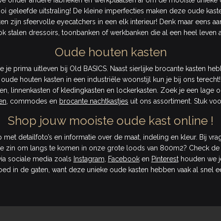
 we onder andere fabrieken en werkplaatsen af om de mooiste unieke o
 geleefde uitstraling! De kleine imperfecties maken deze oude kast
ten zijn sfeervolle eyecatchers in een elk interieur! Denk maar eens a
ok stalen dressoirs, toonbanken of werkbanken die al een heel leven 
Oude houten kasten
 je prima uitleven bij Old BASICS. Naast sierlijke brocante kasten h
or oude houten kasten in een industriële woonstijl kun je bij ons terec
ten, linnenkasten of kledingkasten en lockerkasten. Zoek je een lage ou
en
, commodes en
brocante nachtkastjes
uit ons assortiment. Stuk voo
Shop jouw mooiste oude kast online !
met detailfoto’s en informatie over de maat, indeling en kleur. Bij 
eb je zin om langs te komen in onze grote loods van 800m2? Check d
via sociale media zoals
Instagram
,
Facebook
en
Pinterest
houden we je
ed in de gaten, want deze unieke oude kasten hebben vaak al snel e