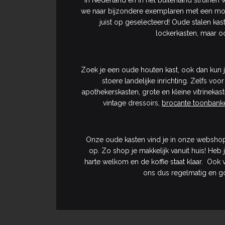
In Nederland en in het buitenland struinen
we naar bijzondere exemplaren met een mooi
juist op geselecteerd! Oude stalen kas
lockerkasten, maar o
Zoek je een oude houten kast, ook dan kun je
stoere landelijke inrichting. Zelfs vo
apothekerskasten, grote en kleine vitrinekas
vintage dressoirs,
brocante toonbank
Onze oude kasten vind je in onze webshop 
op. Zo shop je makkelijk vanuit huis! H
harte welkom en de koffie staat klaar. Ook 
ons dus regelmatig en go