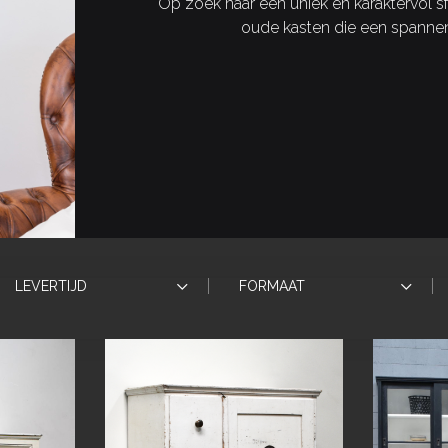
Op zoek naar een uniek en karaktervol sf
oude kasten die een spannende
LEVERTIJD
FORMAAT