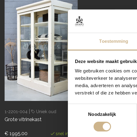
Toestemming
Deze website maakt gebruik
We gebruiken cookies om cont
websiteverkeer te analyseren
media, adverteren en analys
verstrekt of die ze hebben v
Toestemmingsselectie
|
1-2201-004
Uniek oud
Noodzakelijk
Grote vitrinekast
€ 1995.00
snel in huis