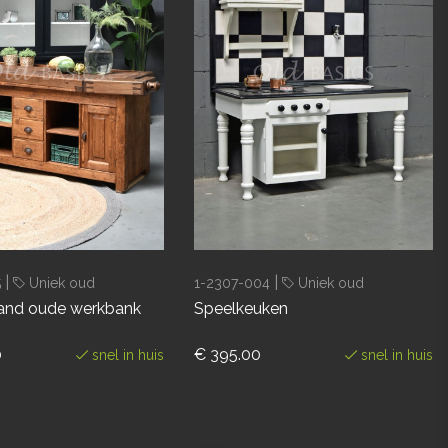
|
|
5
Uniek oud
1-2307-004
Uniek oud
land oude werkbank
Speelkeuken
0
€ 395.00
snel in huis
snel in huis