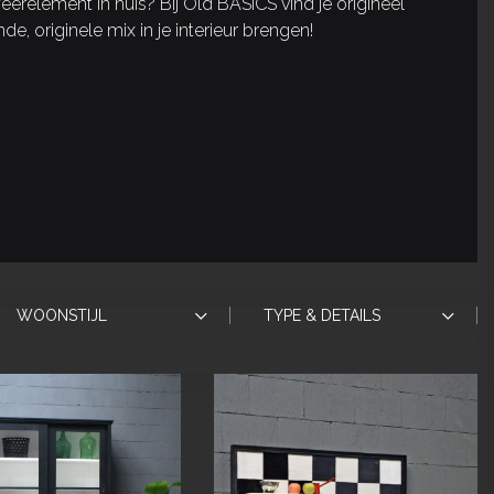
eerelement in huis? Bij Old BASICS vind je origineel
, originele mix in je interieur brengen!
WOONSTIJL
TYPE & DETAILS