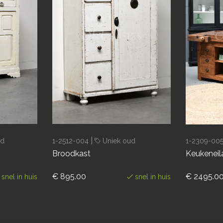
|
ud
1-2512-004
Uniek oud
1-2309-00
Broodkast
Keukenei
€ 895.00
€ 2495.0
snel in huis
snel in huis