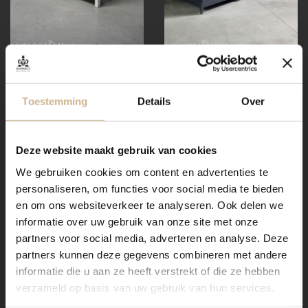
1-2304-017
|
Maatwerk
1-2303-010
|
Maatwerk
Keukeneiland Grenoble
Keukeneiland Ferro 4-
7021
€ 2855.00
€ 4995.00
snel in huis
Toestemming
Details
Over
poedercoating
Deze website maakt gebruik van cookies
We gebruiken cookies om content en advertenties te
personaliseren, om functies voor social media te bieden
en om ons websiteverkeer te analyseren. Ook delen we
informatie over uw gebruik van onze site met onze
partners voor social media, adverteren en analyse. Deze
partners kunnen deze gegevens combineren met andere
informatie die u aan ze heeft verstrekt of die ze hebben
verzameld op basis van uw gebruik van hun services.