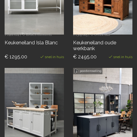
1-2401-024
|
BASICS Elements
1-2309-005
|
Uniek oud
Keukeneiland Isla Blanc
Keukeneiland oude
werkbank
€ 1295.00
€ 2495.00
snel in huis
snel in huis
poedercoating