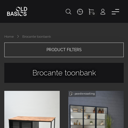
0
Home
Brocante toonbank
PRODUCT FILTERS
Brocante toonbank
poedercoating