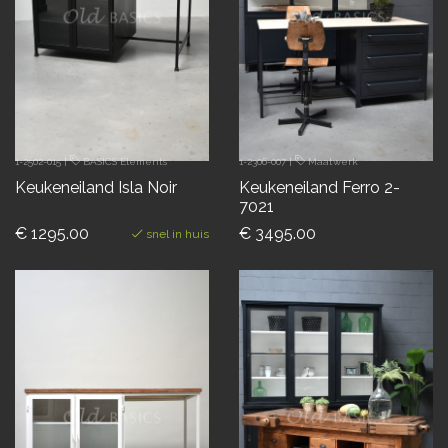
1-2502-015
|
BASICS Elements
1-2306-007
|
Maatwerk
Keukeneiland Isla Noir
Keukeneiland Ferro 2-
7021
€ 1295.00
€ 3495.00
snel in huis