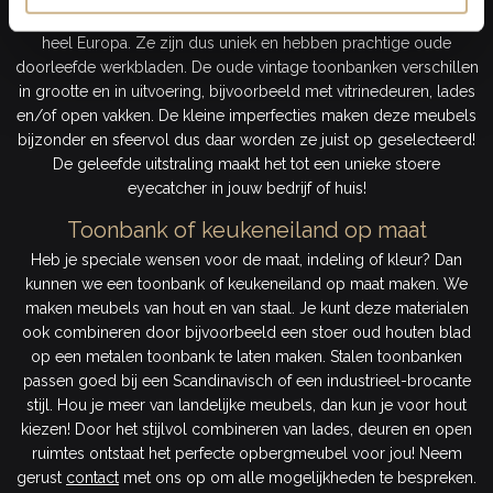
oud en komen uit verschillende oude winkels en apotheken in
heel Europa. Ze zijn dus uniek en hebben prachtige oude
doorleefde werkbladen. De oude vintage toonbanken verschillen
in grootte en in uitvoering, bijvoorbeeld met vitrinedeuren, lades
en/of open vakken. De kleine imperfecties maken deze meubels
bijzonder en sfeervol dus daar worden ze juist op geselecteerd!
De geleefde uitstraling maakt het tot een unieke stoere
eyecatcher in jouw bedrijf of huis!
Toonbank of keukeneiland op maat
Heb je speciale wensen voor de maat, indeling of kleur? Dan
kunnen we een toonbank of keukeneiland op maat maken. We
maken meubels van hout en van staal. Je kunt deze materialen
ook combineren door bijvoorbeeld een stoer oud houten blad
op een metalen toonbank te laten maken. Stalen toonbanken
passen goed bij een Scandinavisch of een industrieel-brocante
stijl. Hou je meer van landelijke meubels, dan kun je voor hout
kiezen! Door het stijlvol combineren van lades, deuren en open
ruimtes ontstaat het perfecte opbergmeubel voor jou! Neem
gerust
contact
met ons op om alle mogelijkheden te bespreken.