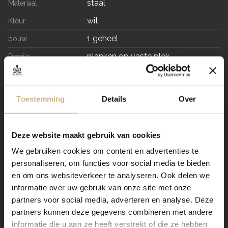
staal
Materiaal
wit
Kleur
1 geheel
bouw
planken op vaste plek
Details
BESTELLEN
Toestemming
Details
Over
RESERVEER
Deze website maakt gebruik van cookies
We gebruiken cookies om content en advertenties te
IK HEB EEN VRAAG
personaliseren, om functies voor social media te bieden
en om ons websiteverkeer te analyseren. Ook delen we
informatie over uw gebruik van onze site met onze
Verzending
partners voor social media, adverteren en analyse. Deze
partners kunnen deze gegevens combineren met andere
informatie die u aan ze heeft verstrekt of die ze hebben