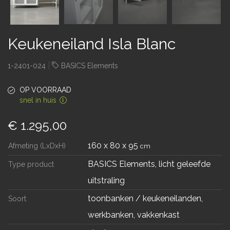
Keukeneiland Isla Blanc
|
1-2401-024
BASICS Elements
OP VOORRAAD
snel in huis
€ 1.295,00
160 x 80 x 95
Afmeting (LxDxH)
cm
BASICS Elements, licht geleefde
Type product
uitstraling
toonbanken / keukeneilanden,
Soort
werkbanken, vakkenkast