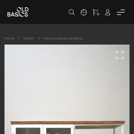
0
Home
Kasten
Keukeneiland Isla Blanc