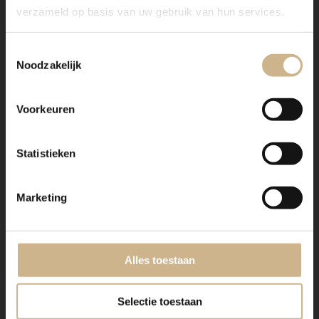
verzameld op basis van uw gebruik van hun services.
BASICS Elements
Toestemmingsselectie
Dit exemplaar komt uit onze huiscollectie BASICS
Noodzakelijk
Elements, geïnspireerd op origineel oude, vaak
industriële meubels. De stijl van BASICS Elements laat
zich het beste omschrijven als eigentijds en trendy,
Voorkeuren
met een vintage look en feel. Deze producten zijn
(anders dan ons maatwerk) in vaste maten en kleuren te
verkrijgen. In onze
webshop
vind je alle opties.
Statistieken
Is het item niet op voorraad? Geen zorgen! Wij
brengen je graag op de hoogte als het weer binnen is!
Marketing
Wil je een meubel qua maat, indeling en kleur naar
wens samenstellen? Klik
hier
voor meer informatie.
Alles toestaan
Selectie toestaan