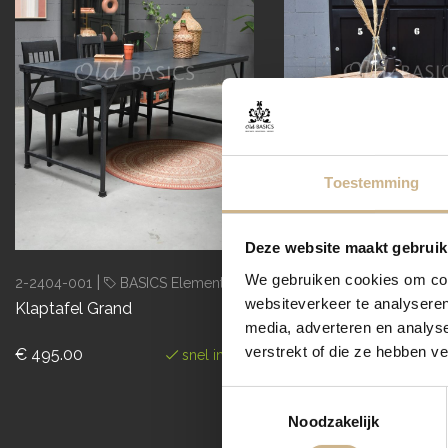
Toestemming
Deze website maakt gebruik
We gebruiken cookies om cont
|
|
2-2404-001
BASICS Elements
2-2203-001
BASICS E
websiteverkeer te analyseren
Klaptafel Grand
Salontafel Rouler
media, adverteren en analys
verstrekt of die ze hebben v
€ 495.00
€ 179.00
snel in huis
Toestemmingsselectie
Noodzakelijk