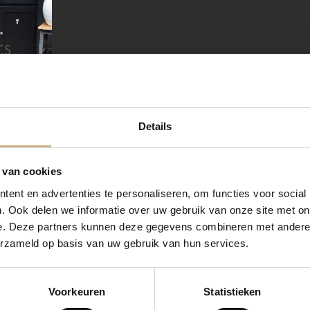
Details
 van cookies
ent en advertenties te personaliseren, om functies voor social
lements
. Ook delen we informatie over uw gebruik van onze site met on
e. Deze partners kunnen deze gegevens combineren met andere i
erzameld op basis van uw gebruik van hun services.
snel in huis
Voorkeuren
Statistieken
Weergave
2
van 2 producten