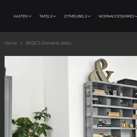
KASTEN
TAFELS
ZITMEUBELS
WOONACCESSOIRES
Home
BASICS Elements tafels