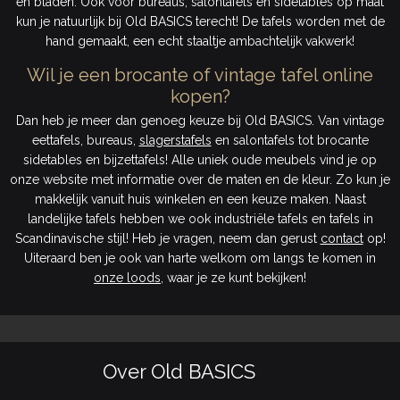
en bladen. Ook voor bureaus, salontafels en sidetables op maat
kun je natuurlijk bij Old BASICS terecht! De tafels worden met de
hand gemaakt, een echt staaltje ambachtelijk vakwerk!
Wil je een brocante of vintage tafel online
kopen?
Dan heb je meer dan genoeg keuze bij Old BASICS. Van vintage
eettafels, bureaus,
slagerstafels
en salontafels tot brocante
sidetables en bijzettafels! Alle uniek oude meubels vind je op
onze website met informatie over de maten en de kleur. Zo kun je
makkelijk vanuit huis winkelen en een keuze maken. Naast
landelijke tafels hebben we ook industriële tafels en tafels in
Scandinavische stijl! Heb je vragen, neem dan gerust
contact
op!
Uiteraard ben je ook van harte welkom om langs te komen in
onze loods
, waar je ze kunt bekijken!
Over Old BASICS