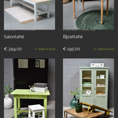
2-2211-001
|
Uniek oud
2-2207-004
|
Uniek oud
Salontafel
Bijzettafel
€ 349.00
€ 195.00
snel in huis
snel in huis