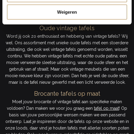
ook een stoere en meer industriële stroming. Onder dit ‘
industrieel brocante
’ vallen strakkere meubels en ook metalen
Weigeren
meubels met een doorleefd en brocante uiterlijk!
Oude vintage tafels
Word jij ook zo enthousiast en hebberig van vintage tafels? Wij
wel. Ons assortiment met unieke oude tafels met een stoerdere
uitstraling, die ook wel vintage tafels genoemd worden, wisselt
continu. We hebben vintage tafels met echte oude patina; een
mooie verweerde sleetse uitstraling, waar de oude sfeer en het
gebruik van af straalt. Maar ook vintage meubels die van een
mooie nieuwe kleur zijn voorzien. Dan heb je wel de oude sfeer,
maar is de tafel nieuw geverfd met een licht verweerde look.
Brocante tafels op maat
Moet jouw brocante of vintage tafel aan specifieke maten
voldoen? Dan maken we voor jou graag een
tafel op maat
! Op
basis van jouw persoonlijke wensen maken we een passend
ontwerp. Laat je inspireren door de tafels op onze website en in
onze loods, daar vind je houten tafels met allerlei soorten poten