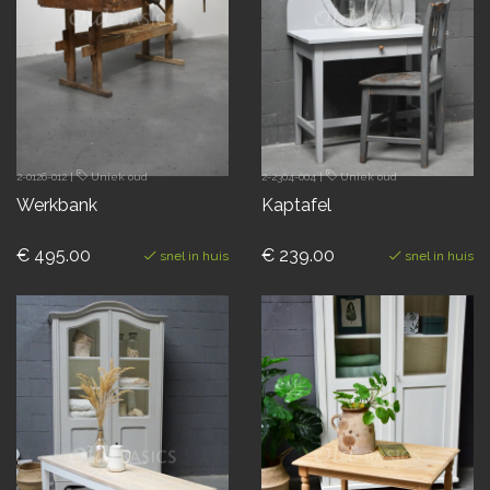
2-0126-012
|
Uniek oud
2-2304-004
|
Uniek oud
Werkbank
Kaptafel
€ 495.00
€ 239.00
snel in huis
snel in huis