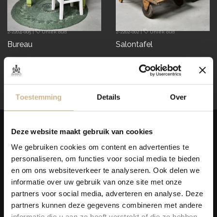
2-2204-005
|
Uniek oud
2-2202-002
|
Uniek oud
Bureau
Salontafel
€ 219.00
€ 195.00
snel in huis
snel in huis
Weergave
6
van 6 producten
Toestemming
Details
Over
BROCANTE & VINTAGE TAFELS
Deze website maakt gebruik van cookies
We gebruiken cookies om content en advertenties te
Hou je van tafels met een doorleefde uitstraling? Old BASICS
personaliseren, om functies voor social media te bieden
heeft een mooi en divers assortiment unieke vintage tafels!
en om ons websiteverkeer te analyseren. Ook delen we
Landelijke en
brocante tafels
, maar ook vintage tafels in
informatie over uw gebruik van onze site met onze
industriële of Scandinavische stijl. Je vind naast grote en kleine
partners voor social media, adverteren en analyse. Deze
brocante eettafels
voor je keuken of woonkamer, decoratieve
partners kunnen deze gegevens combineren met andere
sidetables ook
brocante salontafels
en bijzettafels!
informatie die u aan ze heeft verstrekt of die ze hebben