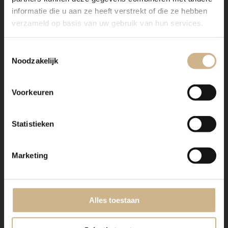
informatie die u aan ze heeft verstrekt of die ze hebben
verzameld op basis van uw gebruik van hun services.
Toestemmingsselectie
Noodzakelijk
Voorkeuren
Statistieken
2-2003-002
|
Maatwerk
2-2001-001
|
Maatwerk
Eettafel Iron-9010
Eettafel Iron-7021
Marketing
€ 995.00
€ 995.00
snel in huis
Alles toestaan