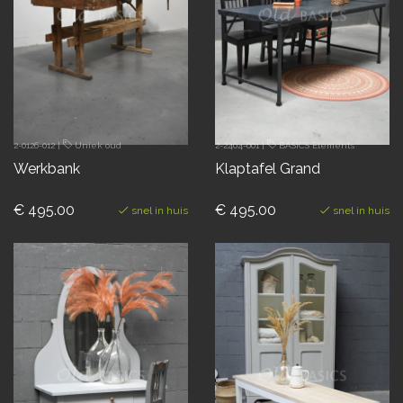
2-0126-012
|
Uniek oud
2-2404-001
|
BASICS Elements
Werkbank
Klaptafel Grand
€ 495.00
€ 495.00
snel in huis
snel in huis