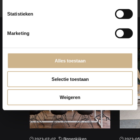
Statistieken
Laat je
INSPIREREN
Marketing
Alles toestaan
Selectie toestaan
Weigeren
2023-07-07
Binnenkijken
2023-06