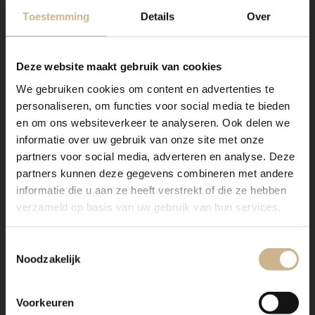
Toestemming
Details
Over
Deze website maakt gebruik van cookies
We gebruiken cookies om content en advertenties te
personaliseren, om functies voor social media te bieden
Dit meubel is handgemaakt en kan in vrijwel elke
en om ons websiteverkeer te analyseren. Ook delen we
gewenste maat, indeling en RAL-kleur worden
informatie over uw gebruik van onze site met onze
nabesteld.
partners voor social media, adverteren en analyse. Deze
Ons maatwerk van staal met een RAL kleur, is
partners kunnen deze gegevens combineren met andere
voorzien van een poedercoating
. Dit geeft een
informatie die u aan ze heeft verstrekt of die ze hebben
strakke afwerking en brengt een zeer duurzame,
verzameld op basis van uw gebruik van hun services.
bestendige deklaag aan het meubel!
Benieuwd geworden? Kom eens langs, of neem
Toestemmingsselectie
contact met ons op. Wij maken graag vrijblijvend een
Noodzakelijk
offerte voor het meubel van je voorkeur!
Voorkeuren