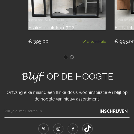
3-2010-002
|
Maatwerk
2-2001-001
|
Stalen bank Iron-7021
Eettafel
€ 395.00
€ 995.0
snel in huis
Blijf
OP DE HOOGTE
Ontvang elke maand een flinke dosis wooninspiratie en blijf op
de hoogte van nieuw assortiment!
INSCHRIJVEN