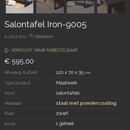
Salontafel Iron-9005
|
2-2107-002
Maatwerk
VERKOCHT, MAAR NABESTELBAAR
€ 595,00
120 x 70 x 35
Afmeting (LxDxH)
cm
Maatwerk
Type product
salontafels
Soort
staal met poedercoating
Materiaal
zwart
Kleur
1 geheel
bouw