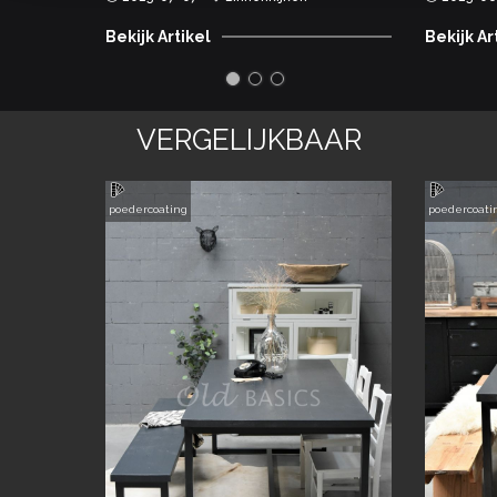
Bekijk Artikel
Bekijk Ar
VERGELIJKBAAR
poedercoating
poedercoati