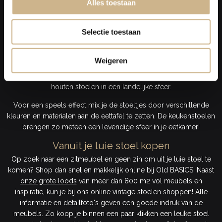
Alles toestaan
verkrijgbaar. Zo vind je vintage stoelen in naturelle kleuren als
zwart, wit en grijs, maar ook de liefhebber van kleur kan zijn of
Selectie toestaan
haar hart ophalen! Denk bijvoorbeeld aan mintgroene stoeltjes of
andere pasteltinten! Door deze variëteit aan kleuren passen deze
zitmeubels bij vrijwel ieder interieur. Denk aan zwarte
Weigeren
eetkamerstoelen of een stoel van metaal in een industriële
woning, witte stoelen in een Scandinavisch interieur en naturel
houten stoelen in een landelijke sfeer.
Voor een speels effect mix je de stoeltjes door verschillende
kleuren en materialen aan de eettafel te zetten. De keukenstoelen
brengen zo meteen een levendige sfeer in je eetkamer!
Vanuit je luie stoel kopen
Op zoek naar een zitmeubel en geen zin om uit je luie stoel te
komen? Shop dan snel en makkelijk online bij Old BASICS! Naast
onze grote loods
van meer dan 800 m2 vol meubels en
inspiratie, kun je bij ons online vintage stoelen shoppen! Alle
informatie en detailfoto's geven een goede indruk van de
meubels. Zo koop je binnen een paar klikken een leuke stoel