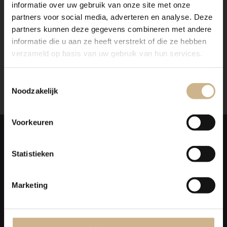
informatie over uw gebruik van onze site met onze
partners voor social media, adverteren en analyse. Deze
partners kunnen deze gegevens combineren met andere
3-1504-007
|
Uniek oud
informatie die u aan ze heeft verstrekt of die ze hebben
Houten stoel
verzameld op basis van uw gebruik van hun services.
€ 59.00
Toestemmingsselectie
Noodzakelijk
Weergave
5
van 5 producten
Voorkeuren
STOELEN
Statistieken
Op zoek naar een houten of metalen stoel voor aan de tafel, op
de kinderkamer of gewoon ter decoratie? Wees uniek en kies
voor een onderscheidend brocante of vintage exemplaar!
Marketing
Stoelen in alle kleuren
De
brocante stoelen
van Old BASICS hebben een mooie
geleefde uitstraling en zijn in alle kleuren van de regenboog