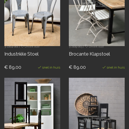
3-2204-001
|
Uniek oud
3-2109-003
|
Uniek oud
Industriële Stoel
Brocante Klapstoel
€ 89.00
€ 89.00
snel in huis
snel in huis