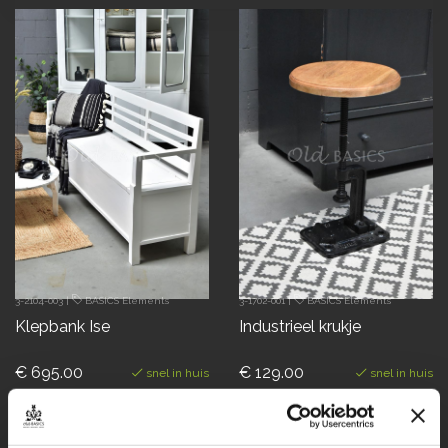
3-2104-003
|
BASICS Elements
3-1702-001
|
BASICS Elements
Klepbank Ise
Industrieel krukje
€ 695.00
€ 129.00
snel in huis
snel in huis