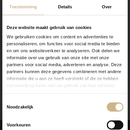
Toestemming
Details
Over
Deze website maakt gebruik van cookies
We gebruiken cookies om content en advertenties te
personaliseren, om functies voor social media te bieden
en om ons websiteverkeer te analyseren. Ook delen we
informatie over uw gebruik van onze site met onze
partners voor social media, adverteren en analyse. Deze
partners kunnen deze gegevens combineren met andere
3-1504-016
|
BASICS Elements
informatie die u aan ze heeft verstrekt of die ze hebben
Industrieel krukje
verzameld op basis van uw gebruik van hun services.
€ 129.00
snel in huis
Toestemmingsselectie
Noodzakelijk
Weergave
3
van 3 producten
Voorkeuren
BASICS ELEMENTS