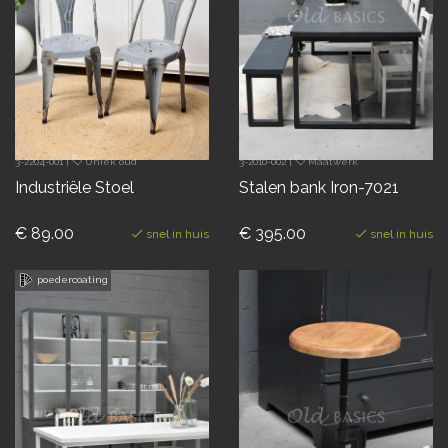
3-2204-001
|
Uniek oud
3-2010-002
|
Maatwerk
Industriële Stoel
Stalen bank Iron-7021
€ 89.00
€ 395.00
snel in huis
snel in huis
poedercoating