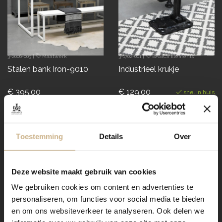
3-2006-003
|
Maatwerk
3-1702-001
|
BASICS Elements
Stalen bank Iron-9010
Industrieel krukje
€ 395.00
€ 129.00
snel in huis
Toestemming
Details
Over
Deze website maakt gebruik van cookies
We gebruiken cookies om content en advertenties te
personaliseren, om functies voor social media te bieden
en om ons websiteverkeer te analyseren. Ook delen we