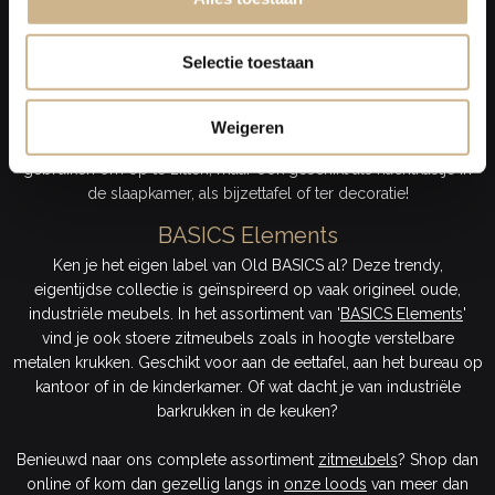
Industriële zitmeubels kopen?
In de webshop van Old BASICS vind je industriële zitmeubels van
Selectie toestaan
hout en staal. Denk aan stoere zwarte houten stoelen of
schoolstoelen met metalen poten voor in de eetkamer, ijzeren
krukjes of lage houten banken, zowel lang als kort. Krukjes en
Weigeren
bankjes zijn veelzijdige meubels; zo zijn ze niet alleen te
gebruiken om op te zitten, maar ook geschikt als nachtkastje in
de slaapkamer, als bijzettafel of ter decoratie!
BASICS Elements
Ken je het eigen label van Old BASICS al? Deze trendy,
eigentijdse collectie is geïnspireerd op vaak origineel oude,
industriële meubels. In het assortiment van '
BASICS Elements
'
vind je ook stoere zitmeubels zoals in hoogte verstelbare
metalen krukken. Geschikt voor aan de eettafel, aan het bureau op
kantoor of in de kinderkamer. Of wat dacht je van industriële
barkrukken in de keuken?
Benieuwd naar ons complete assortiment
zitmeubels
? Shop dan
online of kom dan gezellig langs in
onze loods
van meer dan