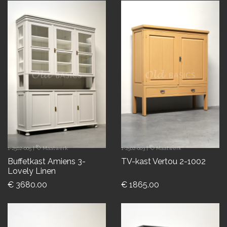
1-2502-005
|
Maatwerk
1-2502-003
|
Maatwerk
Buffetkast Amiens 3-
TV-kast Vertou 2-1002
Lovely Linen
€ 3680.00
€ 1865.00