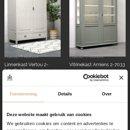
1-2410-015
|
Maatwerk
1-2410-012
|
Maatwerk
Linnenkast Vertou 2-
Vitrinekast Amiens 2-7033
Lovely Linen
€ 2295.00
€ 2745.00
demontabel
Toestemming
Details
Over
Deze website maakt gebruik van cookies
We gebruiken cookies om content en advertenties te