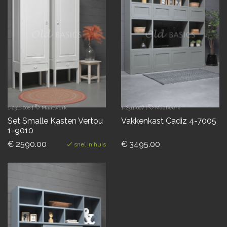
1-2311-008
|
Maatwerk
1-2311-007
|
Maatwerk
Set Smalle Kasten Vertou
Vakkenkast Cadiz 4-7005
1-9010
€ 2590.00
€ 3495.00
snel in huis