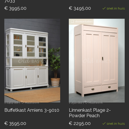
7033
€ 3995.00
€ 3495.00
snel in huis
demontabel
1-2404-006
|
Maatwerk
1-2510-002
|
Maatwerk
Buffetkast Amiens 3-9010
Linnenkast Plage 2-
Powder Peach
€ 3595.00
€ 2295.00
snel in huis