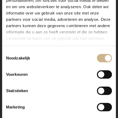
personaliseren, om functies voor social media te bieden
en om ons websiteverkeer te analyseren. Ook delen we
informatie over uw gebruik van onze site met onze
partners voor social media, adverteren en analyse. Deze
partners kunnen deze gegevens combineren met andere
informatie die u aan ze heeft verstrekt of die ze hebben
verzameld op basis van uw gebruik van hun services.
1-2410-011
|
Maatwerk
1-2410-010
|
Maatwerk
Vitrinekast Monaco 2-
Linnenkast Plage 3-9010
5009
Toestemmingsselectie
€ 2195.00
€ 3395.00
Noodzakelijk
snel in huis
Voorkeuren
Statistieken
Marketing