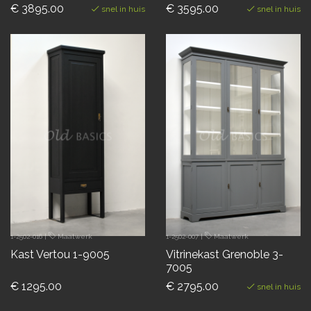
€ 3895.00
€ 3595.00
snel in huis
snel in huis
1-2502-016
|
Maatwerk
1-2502-007
|
Maatwerk
Kast Vertou 1-9005
Vitrinekast Grenoble 3-
7005
€ 1295.00
€ 2795.00
snel in huis