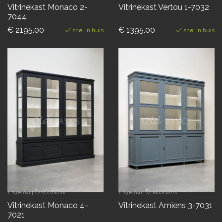
Vitrinekast Monaco 2-
Vitrinekast Vertou 1-7032
7044
€ 2195.00
€ 1395.00
snel in huis
snel in huis
1-2508-031
|
Maatwerk
1-2508-030
|
Maatwerk
Vitrinekast Monaco 4-
Vitrinekast Amiens 3-7031
7021