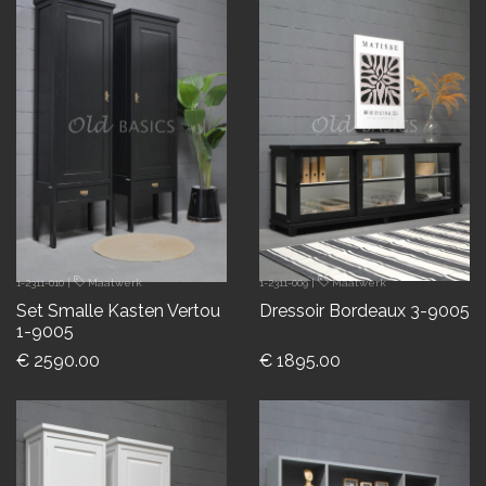
1-2311-010
|
Maatwerk
1-2311-009
|
Maatwerk
Set Smalle Kasten Vertou
Dressoir Bordeaux 3-9005
1-9005
€ 2590.00
€ 1895.00