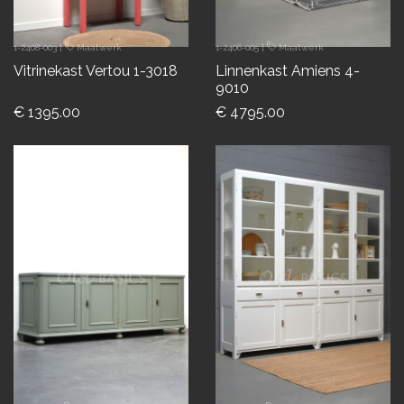
1-2408-003
|
Maatwerk
1-2406-005
|
Maatwerk
Vitrinekast Vertou 1-3018
Linnenkast Amiens 4-
9010
€ 1395.00
€ 4795.00