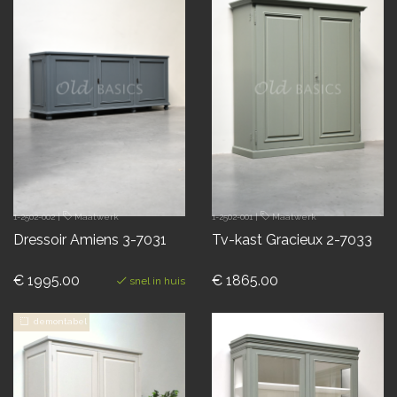
1-2502-002
|
Maatwerk
1-2502-001
|
Maatwerk
Dressoir Amiens 3-7031
Tv-kast Gracieux 2-7033
€ 1995.00
€ 1865.00
snel in huis
demontabel