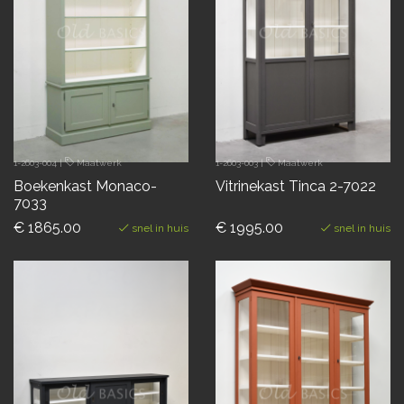
1-2603-004
|
Maatwerk
1-2603-003
|
Maatwerk
Boekenkast Monaco-
Vitrinekast Tinca 2-7022
7033
€ 1865.00
€ 1995.00
snel in huis
snel in huis