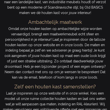
naar een landelijke kast, van industriële meubels houdt of verzot
bent op een moderne of Scandinavische stijl; bij Old BASICS
maken we dé houten kast voor jouw interieur!
Ambachtelijk maatwerk
Omdat onze houten kasten op ambachtelijke wijze worden
vervaardigd, brengt een maatwerkmeubel echt sfeer en
persoonlijkheid in je interieur! Laat je inspireren door de talloze
houten kasten op onze website en in onze loods. De maten en
indeling bepaal je zelf en we adviseren je graag hierbij! Je kunt
ook aangeven of jouw houten kast op maat een oude look krijgt
of juist een strakke uitstraling. Zo ontstaat daadwerkelijk jouw
droomkast. Heb je een bijzonder project of een eigen ontwerp?
Neem dan contact met ons op om je wensen te bespreken! Dat
kan via de email, telefoon of kom langs in onze loods.
Zelf een houten kast samenstellen?
Laat je inspireren op onze website of in onze winkel. Kies een
model uit onze ruime collectie houten kasten en laat ons weten
wat je wilt aanpassen qua maten, indeling en RAL-kleur(en). Wij
maken vervolgens een vrijblijvende offerte met een impressie van