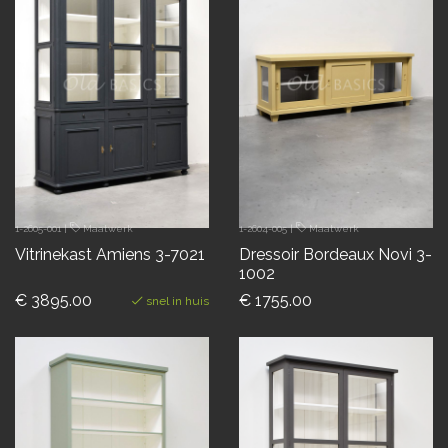
1-2605-001
|
Maatwerk
1-2604-005
|
Maatwerk
Vitrinekast Amiens 3-7021
Dressoir Bordeaux Novi 3-
1002
€ 3895.00
€ 1755.00
snel in huis