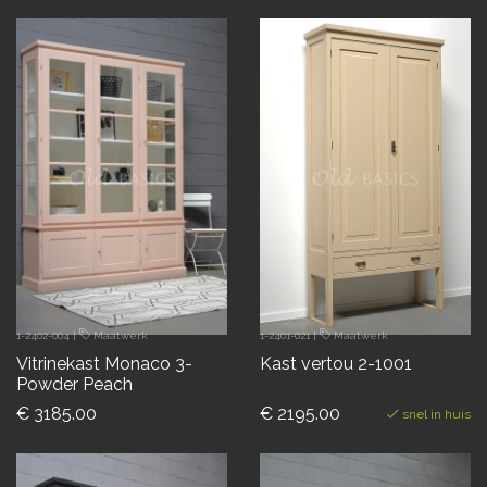
1-2402-004
|
Maatwerk
1-2401-021
|
Maatwerk
Vitrinekast Monaco 3-
Kast vertou 2-1001
Powder Peach
€ 3185.00
€ 2195.00
snel in huis