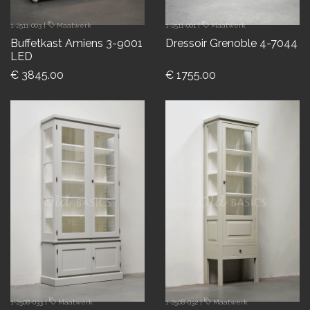
1-2511-003
|
Maatwerk
1-2511-001
|
Maatwerk
Buffetkast Amiens 3-9001
Dressoir Grenoble 4-7044
LED
€ 3845.00
€ 1755.00
1-2508-033
|
Maatwerk
1-2508-032
|
Maatwerk