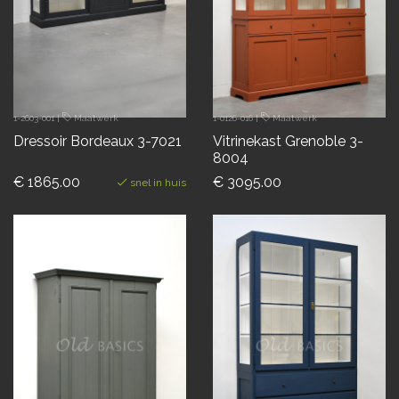
1-2603-001
|
Maatwerk
1-0126-016
|
Maatwerk
Dressoir Bordeaux 3-7021
Vitrinekast Grenoble 3-
8004
€ 1865.00
€ 3095.00
snel in huis