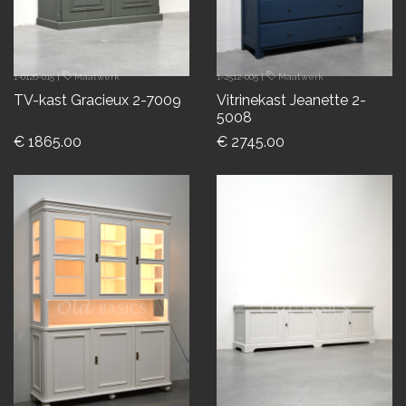
1-0126-015
|
Maatwerk
1-2512-005
|
Maatwerk
TV-kast Gracieux 2-7009
Vitrinekast Jeanette 2-
5008
€ 1865.00
€ 2745.00