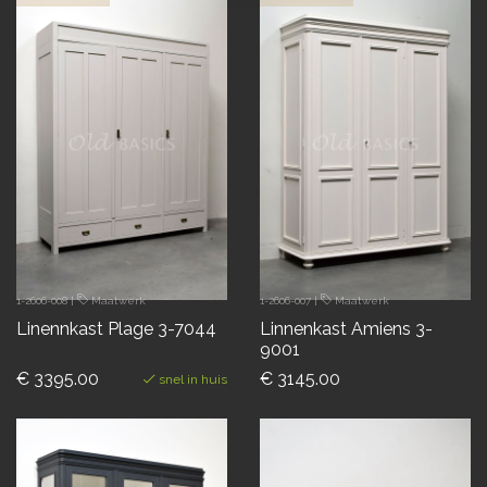
1-2606-008
|
Maatwerk
1-2606-007
|
Maatwerk
Linennkast Plage 3-7044
Linnenkast Amiens 3-
9001
€ 3395.00
€ 3145.00
snel in huis