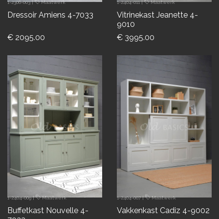
1-2306-003
|
Maatwerk
1-2404-011
|
Maatwerk
Dressoir Amiens 4-7033
Vitrinekast Jeanette 4-
9010
€ 2095.00
€ 3995.00
1-2404-009
|
Maatwerk
1-2404-007
|
Maatwerk
Buffetkast Nouvelle 4-
Vakkenkast Cadiz 4-9002