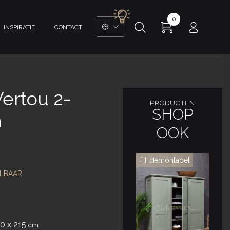
0
INSPIRATIE
CONTACT
ertou 2-
PRODUCTEN
SHOP
n
OOK
demontabel
LBAAR
60 x 215
cm