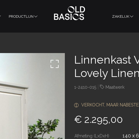
PRODUCTLIJN
ZAKELIJK
Linnenkast V
Lovely Line
|
1-2410-015
Maatwerk
VERKOCHT, MAAR NABESTE
€ 2.295,00
140 x 
Afmeting (LxDxH)