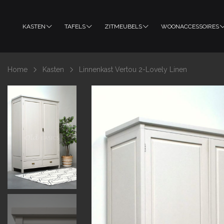
KASTEN
TAFELS
ZITMEUBELS
WOONACCESSOIRES
Home
Kasten
Linnenkast Vertou 2-Lovely Linen