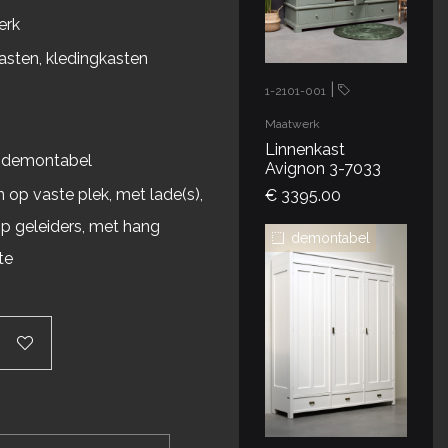
erk
asten, kledingkasten
|
1-2101-001
Maatwerk
Linnenkast
 demontabel
Avignon 3-7033
 op vaste plek, met lade(s),
€ 3395.00
op geleiders, met hang
demontabel
te