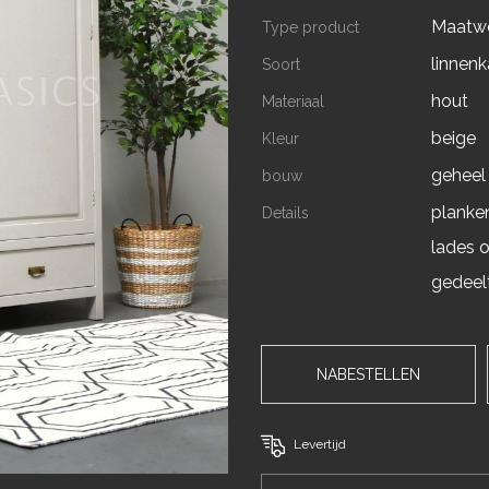
Maatw
Type product
linnenk
Soort
hout
Materiaal
beige
Kleur
geheel
bouw
planken
Details
lades 
gedeel
NABESTELLEN
Levertijd