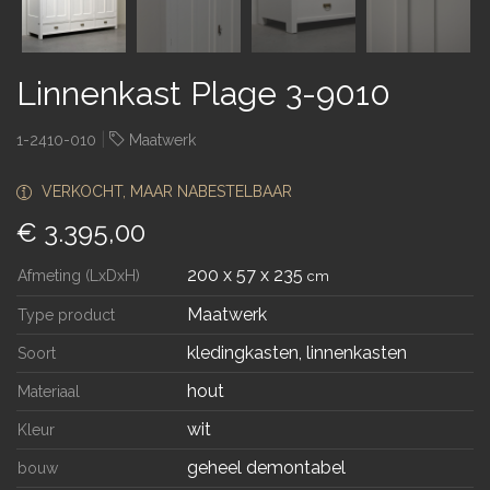
Linnenkast Plage 3-9010
|
1-2410-010
Maatwerk
VERKOCHT, MAAR NABESTELBAAR
€ 3.395,00
200 x 57 x 235
Afmeting (LxDxH)
cm
Maatwerk
Type product
kledingkasten, linnenkasten
Soort
hout
Materiaal
wit
Kleur
geheel demontabel
bouw