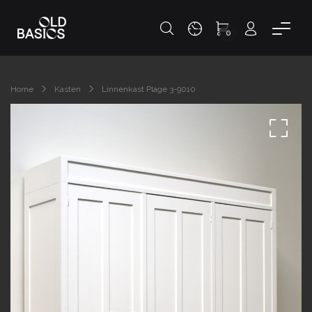
0
Home
Kasten
Linnenkast Plage 3-9010