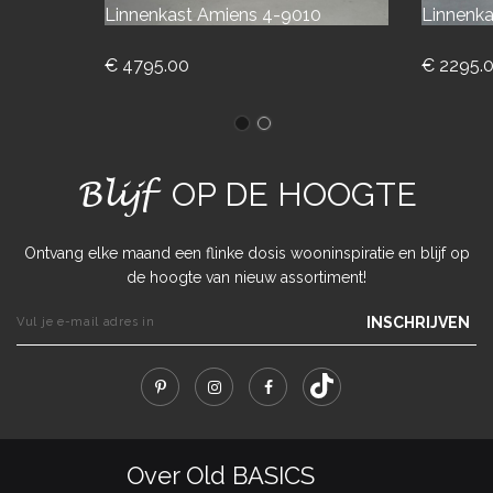
Linnenkast Amiens 4-9010
Linnenka
€ 4795.00
€ 2295.
Blijf
OP DE HOOGTE
Ontvang elke maand een flinke dosis wooninspiratie en blijf op
de hoogte van nieuw assortiment!
INSCHRIJVEN
Over Old BASICS