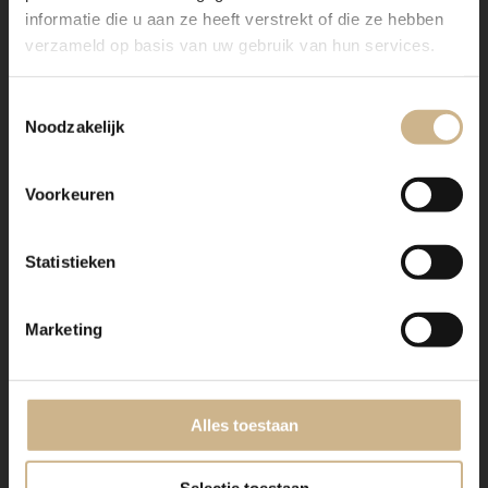
informatie die u aan ze heeft verstrekt of die ze hebben
1-2502-001
|
Maatwerk
1-2410-015
|
Maatwerk
verzameld op basis van uw gebruik van hun services.
Tv-kast Gracieux 2-7033
Linnenkast Vertou 2-
Lovely Linen
Toestemmingsselectie
€ 1865.00
€ 2295.00
Noodzakelijk
Voorkeuren
Statistieken
Marketing
Alles toestaan
1-2410-012
|
Maatwerk
1-2410-011
|
Maatwerk