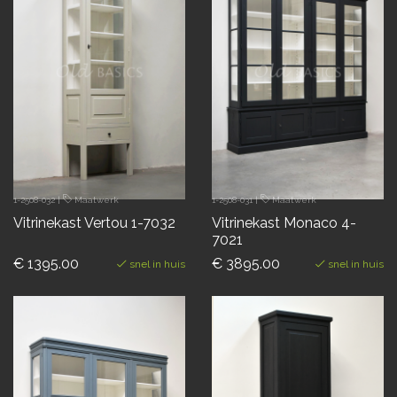
1-2508-032
|
Maatwerk
1-2508-031
|
Maatwerk
Vitrinekast Vertou 1-7032
Vitrinekast Monaco 4-
7021
€ 1395.00
€ 3895.00
snel in huis
snel in huis