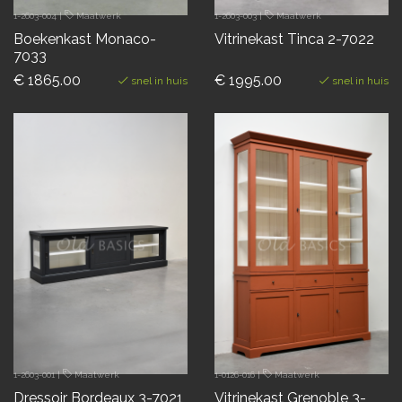
1-2603-004
|
Maatwerk
1-2603-003
|
Maatwerk
Boekenkast Monaco-
Vitrinekast Tinca 2-7022
7033
€ 1865.00
€ 1995.00
snel in huis
snel in huis
1-2603-001
|
Maatwerk
1-0126-016
|
Maatwerk
Dressoir Bordeaux 3-7021
Vitrinekast Grenoble 3-