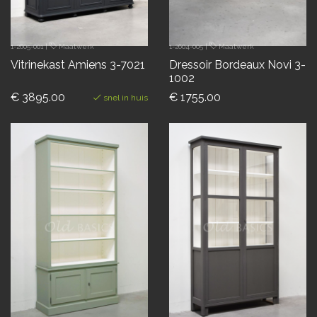
1-2605-001
|
Maatwerk
1-2604-005
|
Maatwerk
Vitrinekast Amiens 3-7021
Dressoir Bordeaux Novi 3-
1002
€ 3895.00
€ 1755.00
snel in huis