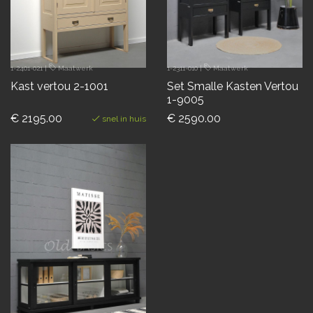
1-2401-021
|
Maatwerk
1-2311-010
|
Maatwerk
Kast vertou 2-1001
Set Smalle Kasten Vertou
1-9005
€ 2195.00
€ 2590.00
snel in huis