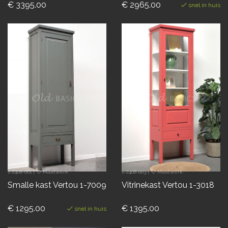
€ 3395.00
€ 2965.00
snel in huis
1-2408-001
|
Maatwerk
1-2408-003
|
Maatwerk
Smalle kast Vertou 1-7009
Vitrinekast Vertou 1-3018
€ 1295.00
€ 1395.00
snel in huis