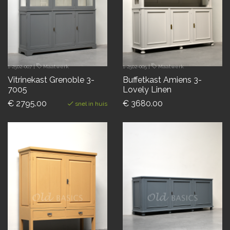
1-2502-007
|
Maatwerk
1-2502-005
|
Maatwerk
Vitrinekast Grenoble 3-
Buffetkast Amiens 3-
7005
Lovely Linen
€ 2795.00
€ 3680.00
snel in huis