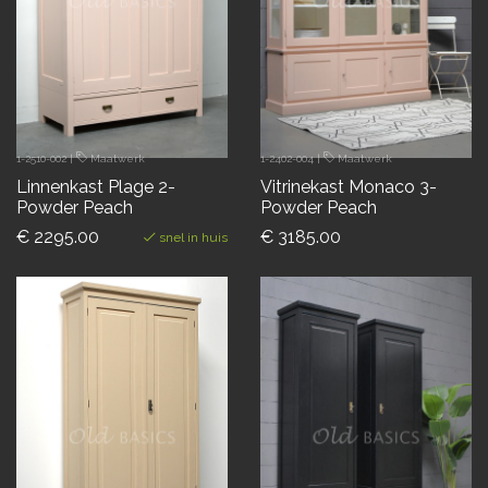
1-2510-002
|
Maatwerk
1-2402-004
|
Maatwerk
Linnenkast Plage 2-
Vitrinekast Monaco 3-
Powder Peach
Powder Peach
€ 2295.00
€ 3185.00
snel in huis