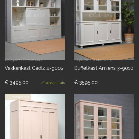
1-2404-007
|
Maatwerk
1-2404-006
|
Maatwerk
Vakkenkast Cadiz 4-9002
Buffetkast Amiens 3-9010
€ 3495.00
€ 3595.00
snel in huis
demontabel