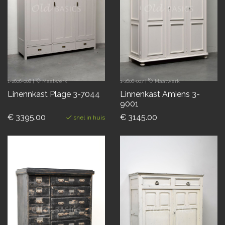
1-2606-008
|
Maatwerk
1-2606-007
|
Maatwerk
Linennkast Plage 3-7044
Linnenkast Amiens 3-
9001
€ 3395.00
€ 3145.00
snel in huis