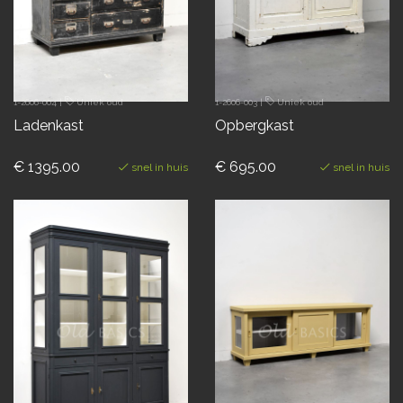
1-2606-004
|
Uniek oud
1-2606-003
|
Uniek oud
Ladenkast
Opbergkast
€ 1395.00
€ 695.00
snel in huis
snel in huis