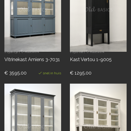
1-2508-030
|
Maatwerk
1-2502-016
|
Maatwerk
Vitrinekast Amiens 3-7031
Kast Vertou 1-9005
€ 3595.00
€ 1295.00
snel in huis