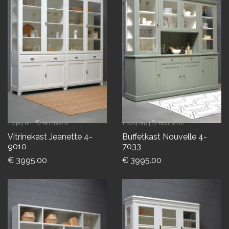
1-2404-011
|
Maatwerk
1-2404-009
|
Maatwerk
Vitrinekast Jeanette 4-
Buffetkast Nouvelle 4-
9010
7033
€ 3995.00
€ 3995.00