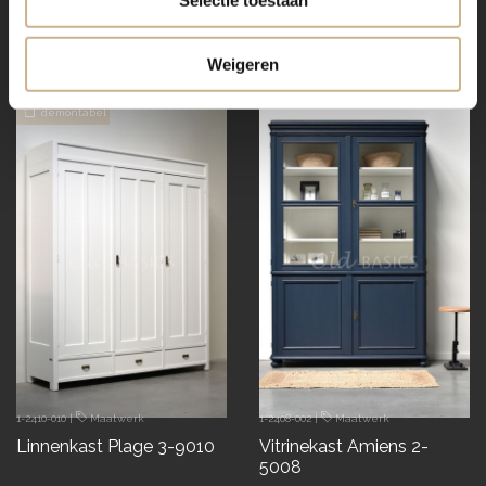
Selectie toestaan
Vitrinekast Amiens 2-7033
Vitrinekast Monaco 2-
5009
€ 2745.00
€ 2195.00
Weigeren
snel in huis
demontabel
1-2410-010
|
Maatwerk
1-2408-002
|
Maatwerk
Linnenkast Plage 3-9010
Vitrinekast Amiens 2-
5008