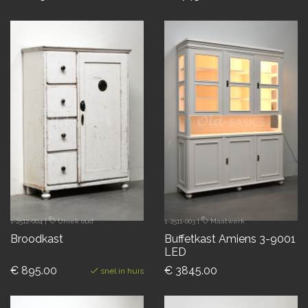
1-2512-004
|
Uniek oud
1-2511-003
|
Maatwerk
Broodkast
Buffetkast Amiens 3-9001
LED
€ 895.00
€ 3845.00
snel in huis