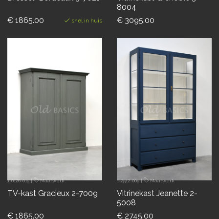
8004
€ 1865.00
€ 3095.00
snel in huis
1-0126-015
|
Maatwerk
1-2512-005
|
Maatwerk
TV-kast Gracieux 2-7009
Vitrinekast Jeanette 2-
5008
€ 1865.00
€ 2745.00