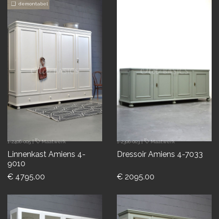
demontabel
1-2406-005
|
Maatwerk
1-2306-003
|
Maatwerk
Linnenkast Amiens 4-
Dressoir Amiens 4-7033
9010
€ 4795.00
€ 2095.00