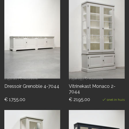
1-2511-001
|
Maatwerk
1-2508-033
|
Maatwerk
Dressoir Grenoble 4-7044
Vitrinekast Monaco 2-
7044
€ 1755.00
€ 2195.00
snel in huis