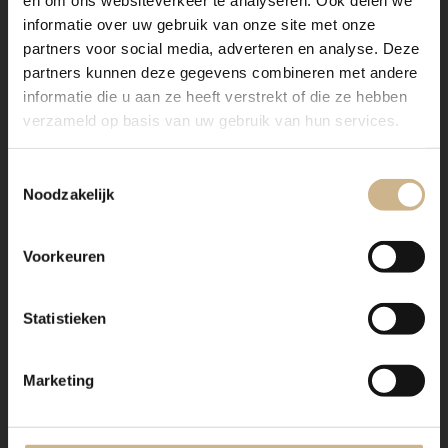
1 geheel
bouw
informatie over uw gebruik van onze site met onze
met lade(s), planken op vaste plek,
Details
partners voor social media, adverteren en analyse. Deze
partners kunnen deze gegevens combineren met andere
uniek oud exemplaar
informatie die u aan ze heeft verstrekt of die ze hebben
verzameld op basis van uw gebruik van hun services.
BESTELLEN
Toestemmingsselectie
Noodzakelijk
RESERVEER
Voorkeuren
IK HEB EEN VRAAG
Statistieken
Verzending
Marketing
Uniek oud