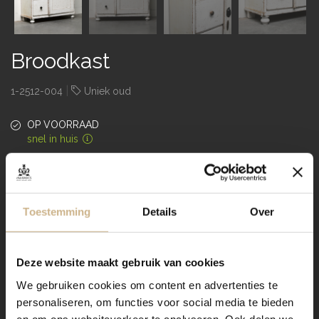
Broodkast
|
1-2512-004
Uniek oud
OP VOORRAAD
snel in huis
€ 895,00
97 x 40 x 133
Afmeting (LxDxH)
cm
Toestemming
Details
Over
Uniek oud, verweerde uitstraling
Type product
broodkasten, ladenkasten
Soort
Deze website maakt gebruik van cookies
hout
Materiaal
We gebruiken cookies om content en advertenties te
wit
personaliseren, om functies voor social media te bieden
Kleur
en om ons websiteverkeer te analyseren. Ook delen we