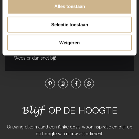
Alles toestaan
Dit item is origineel oud en heeft een (licht) geleefde
uitstraling. De charme zit in de imperfectie, dit geeft het
Selectie toestaan
product karakter en authenticiteit!
De unieke oude meubels en woonaccessoires van Old
Weigeren
BASICS brengen een spannende, originele mix in je
interieur! Elk exemplaar is uniek, dus heb je interesse?
Wees er dan snel bij!
Blijf
OP DE HOOGTE
Ontvang elke maand een flinke dosis wooninspiratie en blijf op
de hoogte van nieuw assortiment!