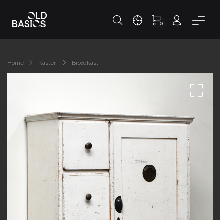
0
Home
Kasten
Broodkast