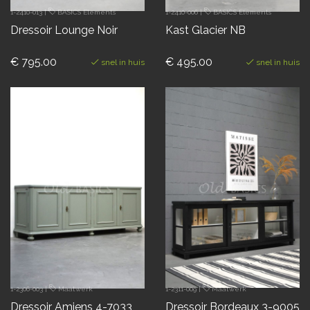
1-2410-013
|
BASICS Elements
1-2410-006
|
BASICS Elements
Dressoir Lounge Noir
Kast Glacier NB
€ 795.00
€ 495.00
snel in huis
snel in huis
1-2306-003
|
Maatwerk
1-2311-009
|
Maatwerk
Dressoir Amiens 4-7033
Dressoir Bordeaux 3-9005