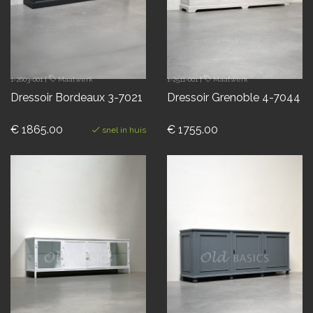
1-2603-001
|
Maatwerk
1-2511-001
|
Maatwerk
Dressoir Bordeaux 3-7021
Dressoir Grenoble 4-7044
€ 1865.00
€ 1755.00
snel in huis