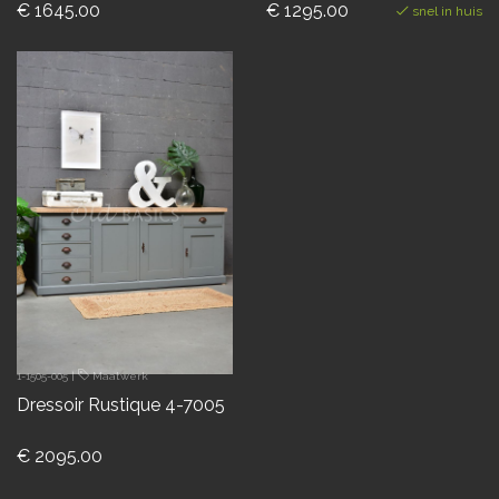
€ 1645.00
€ 1295.00
snel in huis
1-1505-005
|
Maatwerk
Dressoir Rustique 4-7005
€ 2095.00