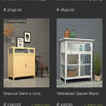
€ 2095.00
€ 1895.00
poedercoating
1-2311-002
|
Maatwerk
1-2307-009
|
BASICS Elements
Dressoir Demi 2-1001
Vitrinekast Glacier Blanc
€ 1395.00
€ 495.00
snel in huis
snel in huis