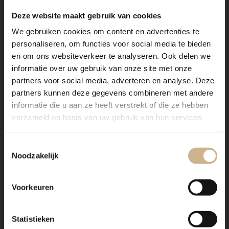
Deze website maakt gebruik van cookies
We gebruiken cookies om content en advertenties te
personaliseren, om functies voor social media te bieden
en om ons websiteverkeer te analyseren. Ook delen we
informatie over uw gebruik van onze site met onze
partners voor social media, adverteren en analyse. Deze
1-2203-013
|
BASICS Elements
1-2201-006
|
Maatwerk
partners kunnen deze gegevens combineren met andere
Dressoir Indy Blanc
Dressoir Ferro 3-7009
informatie die u aan ze heeft verstrekt of die ze hebben
verzameld op basis van uw gebruik van hun services.
€ 495.00
€ 2095.00
snel in huis
snel in huis
Toestemmingsselectie
poedercoating
Noodzakelijk
Voorkeuren
Statistieken