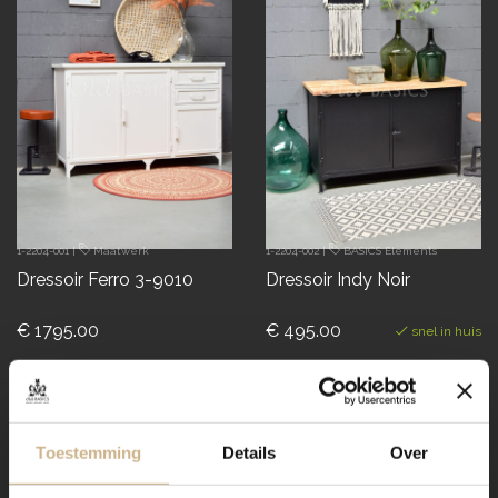
1-2204-001
|
Maatwerk
1-2204-002
|
BASICS Elements
Dressoir Ferro 3-9010
Dressoir Indy Noir
€ 1795.00
€ 495.00
snel in huis
poedercoating
Toestemming
Details
Over