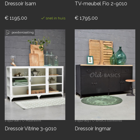
Dressoir Isam
TV-meubel Fio 2-9010
€ 1195.00
€ 1795.00
snel in huis
poedercoating
1-1512-008
|
Maatwerk
1-1512-003
|
BASICS Elements
Dressoir Vitrine 3-9010
Dressoir Ingmar