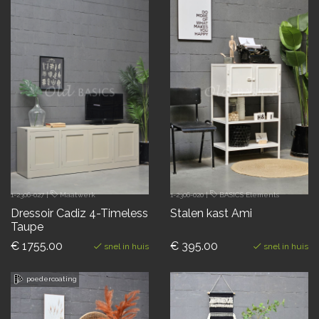
1-2306-027
|
Maatwerk
1-2306-020
|
BASICS Elements
Dressoir Cadiz 4-Timeless
Stalen kast Ami
Taupe
€ 1755.00
€ 395.00
snel in huis
snel in huis
poedercoating