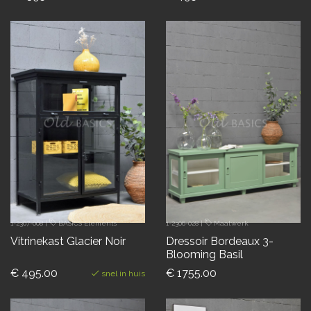
1-2307-008
|
BASICS Elements
1-2306-028
|
Maatwerk
Vitrinekast Glacier Noir
Dressoir Bordeaux 3-
Blooming Basil
€ 495.00
€ 1755.00
snel in huis