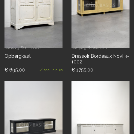
1-2606-003
|
Uniek oud
1-2604-005
|
Maatwerk
Opbergkast
Dressoir Bordeaux Novi 3-
1002
€ 695.00
€ 1755.00
snel in huis