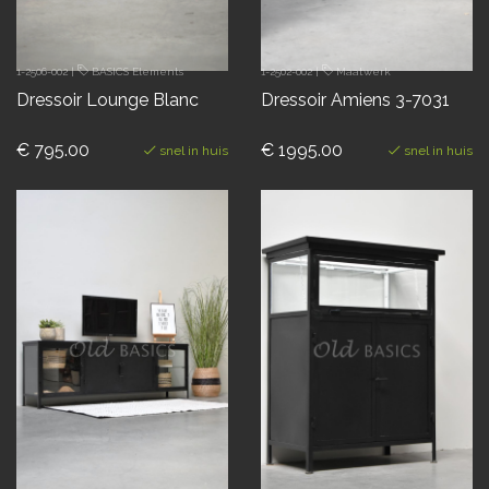
1-2506-002
|
BASICS Elements
1-2502-002
|
Maatwerk
Dressoir Lounge Blanc
Dressoir Amiens 3-7031
€ 795.00
€ 1995.00
snel in huis
snel in huis