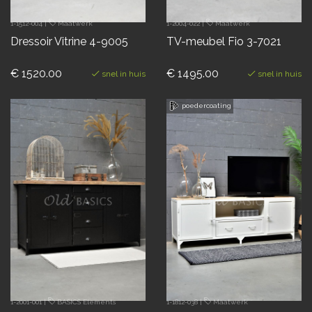
1-1512-004
|
Maatwerk
1-2004-022
|
Maatwerk
Dressoir Vitrine 4-9005
TV-meubel Fio 3-7021
€ 1520.00
€ 1495.00
snel in huis
snel in huis
poedercoating
1-2001-001
|
BASICS Elements
1-1812-038
|
Maatwerk