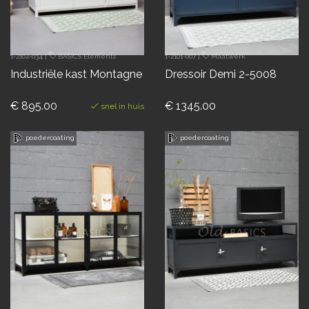
1-2102-034
|
BASICS Elements
1-2101-007
|
Maatwerk
Industriële kast Montagne
Dressoir Demi 2-5008
€ 895.00
€ 1345.00
snel in huis
poedercoating
poedercoating