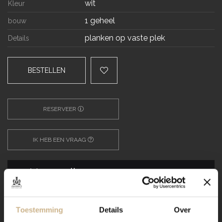
wit
Kleur
1 geheel
bouw
planken op vaste plek
Details
BESTELLEN
RESERVEER
IK HEB EEN VRAAG
Verzending
Toestemming
Details
Over
BASICS Elements