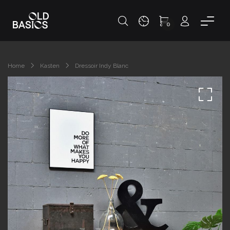
0
Home
Kasten
Dressoir Indy Blanc