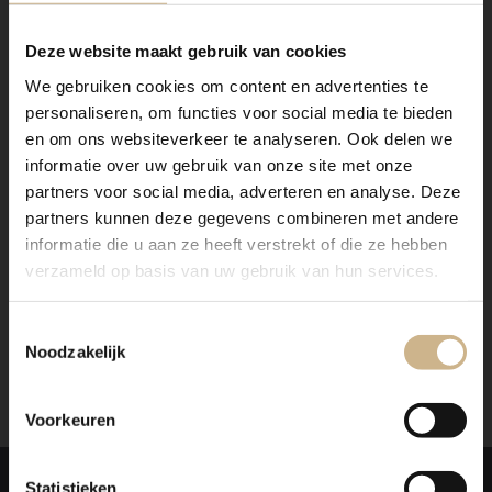
Dit exemplaar komt uit onze huiscollectie BASICS
Deze website maakt gebruik van cookies
Elements, geïnspireerd op origineel oude, vaak
We gebruiken cookies om content en advertenties te
industriële meubels. De stijl van BASICS Elements laat
personaliseren, om functies voor social media te bieden
zich het beste omschrijven als eigentijds en trendy,
met een vintage look en feel. Deze producten zijn
en om ons websiteverkeer te analyseren. Ook delen we
(anders dan ons maatwerk) in vaste maten en kleuren te
informatie over uw gebruik van onze site met onze
verkrijgen. In onze
webshop
vind je alle opties.
partners voor social media, adverteren en analyse. Deze
partners kunnen deze gegevens combineren met andere
Is het item niet op voorraad? Geen zorgen! Wij
informatie die u aan ze heeft verstrekt of die ze hebben
brengen je graag op de hoogte als het weer binnen is!
verzameld op basis van uw gebruik van hun services.
Wil je een meubel qua maat, indeling en kleur naar
wens samenstellen? Klik
hier
voor meer informatie.
Toestemmingsselectie
Noodzakelijk
Voorkeuren
Laat je
INSPIREREN
Statistieken