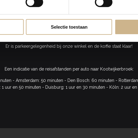
OM LANGS IN KOOTWIJKERBRO
, vind je de grote loods van Old BASICS! Ruim 800m2 inspiratie en sh
Selectie toestaan
 de industriële loods van Old BASICS zich bevindt, heet Puurveen en
Wesselseweg).
Er is parkeergelegenheid bij onze winkel en de koffie staat klaar!
Een indicatie van de reisafstanden per auto naar Kootwijkerbroek:
inuten - Amsterdam: 50 minuten - Den Bosch: 60 minuten - Rotterdam:
 1 uur en 50 minuten - Duisburg: 1 uur en 30 minuten - Köln: 2 uur en