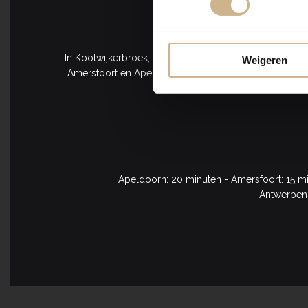
K
In Kootwijkerbroek, een landelijk dorpje op de Veluwe
Weigeren
Amersfoort en Apeldoorn in! Het bedrijventerrein waar
Apeldoorn: 20 minuten - Amersfoort: 15 m
Antwerpen: