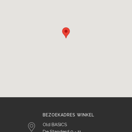
BEZOEKADRES WINKEL
Old BASICS
De Standerd 9 - 11