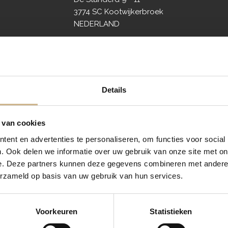
3774 SC Kootwijkerbroek
NEDERLAND
CONTACTGEGEVENS
E-mail:
info@old-basics.nl
Tel. nr.:
+31 (0)85 750 10 57
Details
maandag t/m vrijdag: 9:00 - 17:00
 van cookies
ent en advertenties te personaliseren, om functies voor social
. Ook delen we informatie over uw gebruik van onze site met on
e. Deze partners kunnen deze gegevens combineren met andere i
erzameld op basis van uw gebruik van hun services.
Voorkeuren
Statistieken