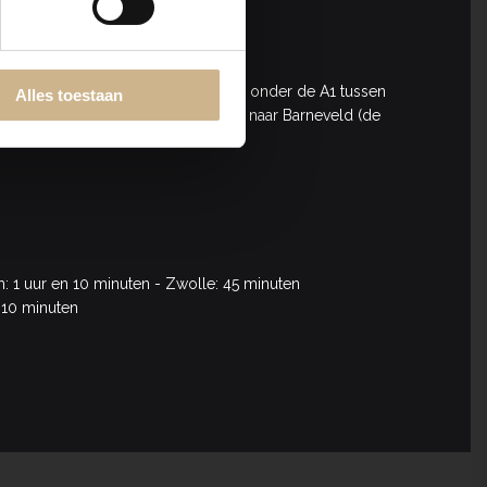
EK
opplezier centraal in Nederland net onder de A1 tussen
Alles toestaan
 ligt aan de N800; de weg van Stroe naar Barneveld (de
 1 uur en 10 minuten - Zwolle: 45 minuten
 10 minuten