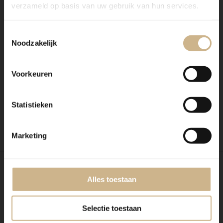
verzameld op basis van uw gebruik van hun services.
Benieuwd geworden? Kom eens langs, of neem
contact met ons op. Wij maken graag vrijblijvend een
offerte voor het meubel van je voorkeur!
Toestemmingsselectie
Noodzakelijk
Voorkeuren
Statistieken
REVIEWS
VAN ONZE KLANTEN
Marketing
“We zijn heel blij met het resultaat!!”
Alles toestaan
Selectie toestaan