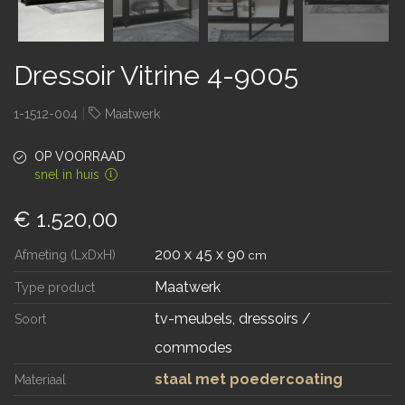
Dressoir Vitrine 4-9005
|
1-1512-004
Maatwerk
OP VOORRAAD
snel in huis
€ 1.520,00
200 x 45 x 90
Afmeting (LxDxH)
cm
Maatwerk
Type product
tv-meubels, dressoirs /
Soort
commodes
staal met poedercoating
Materiaal