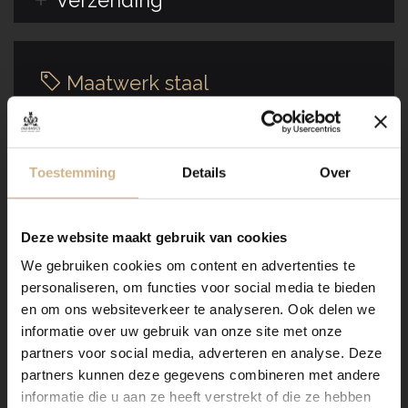
Maatwerk staal
Toestemming
Details
Over
Deze website maakt gebruik van cookies
Dit meubel is handgemaakt en kan in vrijwel elke
We gebruiken cookies om content en advertenties te
gewenste maat, indeling en RAL-kleur worden
personaliseren, om functies voor social media te bieden
nabesteld.
en om ons websiteverkeer te analyseren. Ook delen we
informatie over uw gebruik van onze site met onze
Ons maatwerk van staal met een RAL kleur, is
voorzien van een poedercoating
. Dit geeft een
partners voor social media, adverteren en analyse. Deze
strakke afwerking en brengt een zeer duurzame,
partners kunnen deze gegevens combineren met andere
bestendige deklaag aan het meubel!
informatie die u aan ze heeft verstrekt of die ze hebben