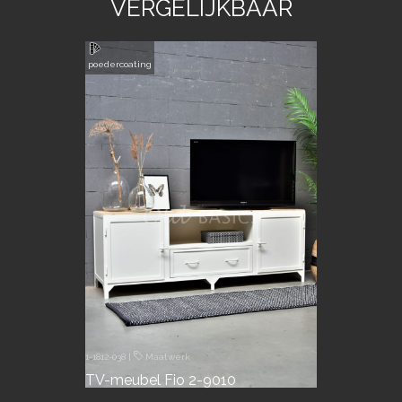
VERGELIJKBAAR
poedercoating
1-1812-038
|
Maatwerk
TV-meubel Fio 2-9010