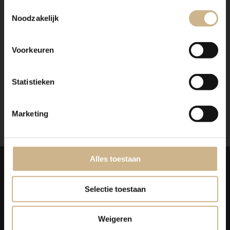
Toestemmingsselectie
Ons maatwerk van staal met een RAL kleur, is
Noodzakelijk
voorzien van een poedercoating
. Dit geeft een
strakke afwerking en brengt een zeer duurzame,
bestendige deklaag aan het meubel!
Voorkeuren
Benieuwd geworden? Kom eens langs, of neem
contact met ons op. Wij maken graag vrijblijvend een
Statistieken
offerte voor het meubel van je voorkeur!
Marketing
Alles toestaan
Laat je
INSPIREREN
Selectie toestaan
Weigeren