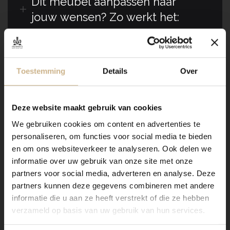
Dit meubel aanpassen naar
jouw wensen? Zo werkt het:
Verzending
Toestemming
Details
Over
Maatwerk staal
Deze website maakt gebruik van cookies
We gebruiken cookies om content en advertenties te
personaliseren, om functies voor social media te bieden
en om ons websiteverkeer te analyseren. Ook delen we
informatie over uw gebruik van onze site met onze
partners voor social media, adverteren en analyse. Deze
partners kunnen deze gegevens combineren met andere
informatie die u aan ze heeft verstrekt of die ze hebben
Dit meubel is handgemaakt en kan in vrijwel elke
gewenste maat, indeling en RAL-kleur worden
verzameld op basis van uw gebruik van hun services.
nabesteld.