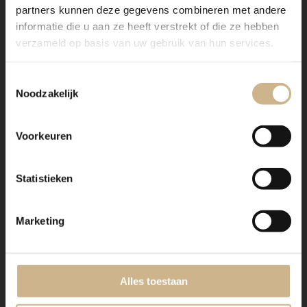
Verzending
partners kunnen deze gegevens combineren met andere
informatie die u aan ze heeft verstrekt of die ze hebben
verzameld op basis van uw gebruik van hun services.
Maatwerk hout
Toestemmingsselectie
Noodzakelijk
Voorkeuren
Statistieken
Dit meubel is handgemaakt en -geschilderd en kan in
vrijwel elke gewenste maat, indeling en RAL-kleur
Marketing
worden nabesteld.
Benieuwd naar de mogelijkheden? Kom eens langs, of
neem contact met ons op. Wij maken vrijblijvend een
Alles toestaan
offerte voor het meubel van je voorkeur!