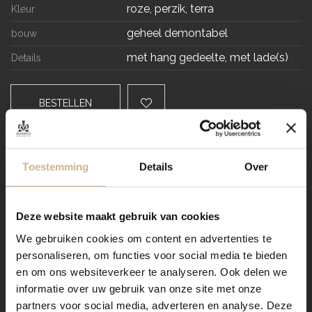
roze, perzik, terra
Kleur
geheel demontabel
bouw
met hang gedeelte, met lade(s)
Details
BESTELLEN
RESERVEER
Toestemming
Details
Over
VRAAG STELLEN / OFFERTE OP MAAT AANVRAGEN
Deze website maakt gebruik van cookies
We gebruiken cookies om content en advertenties te
Dit meubel aanpassen naar
personaliseren, om functies voor social media te bieden
jouw wensen? Zo werkt het:
en om ons websiteverkeer te analyseren. Ook delen we
informatie over uw gebruik van onze site met onze
partners voor social media, adverteren en analyse. Deze