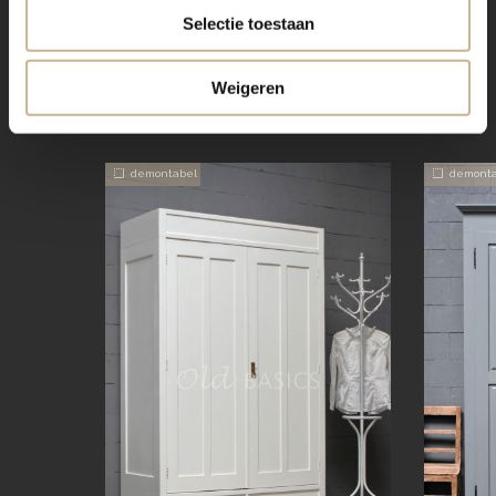
Selectie toestaan
Weigeren
VERGELIJKBAAR
demontabel
demonta