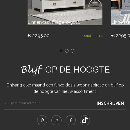
1-1504-044
|
Maatwerk
1-1504-045
|
Linnenkast Plage 2-9010
Linnenka
€ 2295.00
€ 2295.
snel in huis
Blijf
OP DE HOOGTE
Ontvang elke maand een flinke dosis wooninspiratie en blijf op
de hoogte van nieuw assortiment!
INSCHRIJVEN