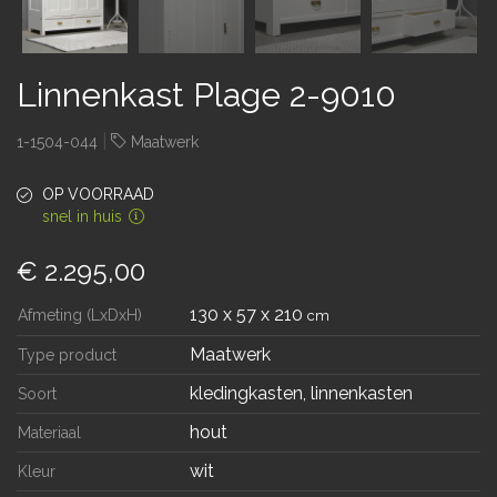
Linnenkast Plage 2-9010
|
1-1504-044
Maatwerk
OP VOORRAAD
snel in huis
€ 2.295,00
130 x 57 x 210
Afmeting (LxDxH)
cm
Maatwerk
Type product
kledingkasten, linnenkasten
Soort
hout
Materiaal
wit
Kleur