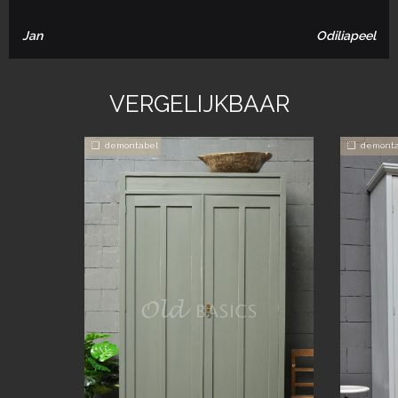
Jan
Odiliapeel
VERGELIJKBAAR
demontabel
demonta