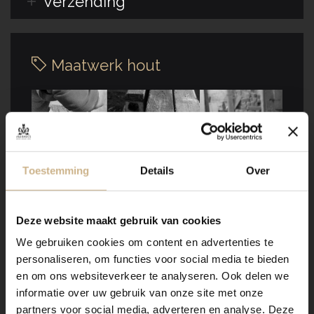
Verzending
Maatwerk hout
Toestemming
Details
Over
Dit meubel is handgemaakt en -geschilderd en kan in
vrijwel elke gewenste maat, indeling en RAL-kleur
Deze website maakt gebruik van cookies
worden nabesteld.
We gebruiken cookies om content en advertenties te
Benieuwd naar de mogelijkheden? Kom eens langs, of
personaliseren, om functies voor social media te bieden
neem contact met ons op. Wij maken vrijblijvend een
en om ons websiteverkeer te analyseren. Ook delen we
offerte voor het meubel van je voorkeur!
informatie over uw gebruik van onze site met onze
partners voor social media, adverteren en analyse. Deze