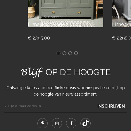
1-2009-006
|
Maatwerk
1-1504-043
|
Linnenkast Plage 2-7009
Linnenka
€ 2395.00
€ 2295.
Blijf
OP DE HOOGTE
Ontvang elke maand een flinke dosis wooninspiratie en blijf op
de hoogte van nieuw assortiment!
INSCHRIJVEN