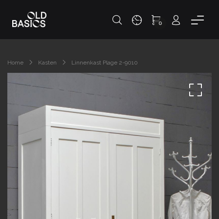
0
Home
Kasten
Linnenkast Plage 2-9010