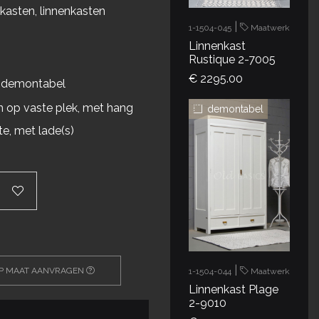
kasten, linnenkasten
|
1-1504-045
Maatwerk
Linnenkast
Rustique 2-7005
€ 2295.00
 demontabel
n op vaste plek, met hang
demontabel
e, met lade(s)
|
OP MAAT AANVRAGEN
1-1504-044
Maatwerk
Linnenkast Plage
2-9010