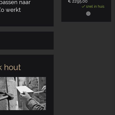
€ 2295.00
passen naar
snel in huis
o werkt
 hout