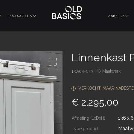
PRODUCTLIJN
ZAKELIJK
Linnenkast P
|
1-1504-043
Maatwerk
VERKOCHT, MAAR NABESTE
€ 2.295,00
136 x 
Afmeting (LxDxH)
Maatw
Type product