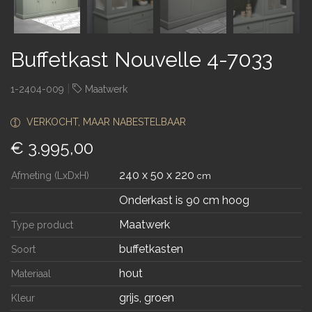
Buffetkast Nouvelle 4-7033
|
1-2404-009
Maatwerk
VERKOCHT, MAAR NABESTELBAAR
€ 3.995,00
240 x 50 x 220
Afmeting (LxDxH)
cm
Onderkast is 90 cm hoog
Maatwerk
Type product
buffetkasten
Soort
hout
Materiaal
grijs, groen
Kleur