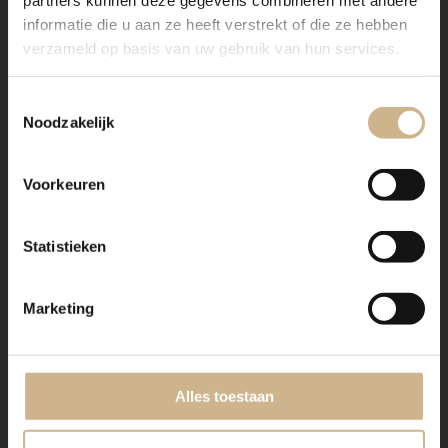
informatie die u aan ze heeft verstrekt of die ze hebben
verzameld op basis van uw gebruik van hun services.
Maatwerk hout
Toestemmingsselectie
Noodzakelijk
Voorkeuren
Statistieken
Dit meubel is handgemaakt en -geschilderd en kan in
vrijwel elke gewenste maat, indeling en RAL-kleur
worden nabesteld.
Marketing
Benieuwd naar de mogelijkheden? Kom eens langs, of
neem contact met ons op. Wij maken vrijblijvend een
offerte voor het meubel van je voorkeur!
Alles toestaan