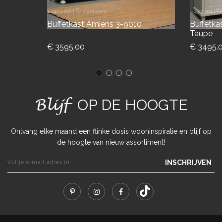
1-2404-006
|
Maatwerk
1-2310-001
|
Buffetkast Amiens 3-9010
Buffetka
Taupe
€ 3595.00
€ 3495.
Blijf
OP DE HOOGTE
Ontvang elke maand een flinke dosis wooninspiratie en blijf op
de hoogte van nieuw assortiment!
INSCHRIJVEN