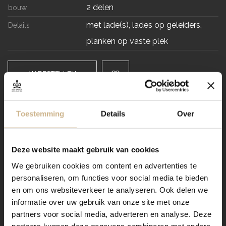
2 delen
bouw
met lade(s), lades op geleiders,
Details
planken op vaste plek
NABESTELLEN
Levertijd
Toestemming
Details
Over
VRAAG STELLEN / OFFERTE OP MAAT AANVRAGEN
Deze website maakt gebruik van cookies
Dit meubel aanpassen naar
We gebruiken cookies om content en advertenties te
jouw wensen? Zo werkt het:
personaliseren, om functies voor social media te bieden
en om ons websiteverkeer te analyseren. Ook delen we
informatie over uw gebruik van onze site met onze
Verzending
partners voor social media, adverteren en analyse. Deze
partners kunnen deze gegevens combineren met andere