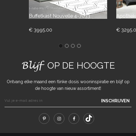
1-2404-009
|
Maatwerk
1-1806-001
|
Buffetkast Nouvelle 4-7033
Apotheke
€ 3995.00
€ 3295.
Blijf
OP DE HOOGTE
Ontvang elke maand een flinke dosis wooninspiratie en blijf op
de hoogte van nieuw assortiment!
INSCHRIJVEN