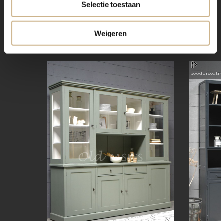
Selectie toestaan
Weigeren
VERGELIJKBAAR
poedercoati