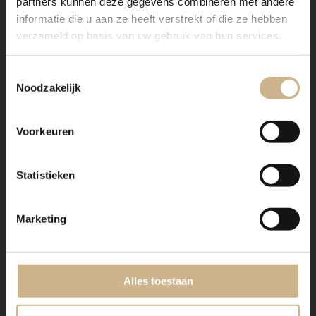
partners kunnen deze gegevens combineren met andere
informatie die u aan ze heeft verstrekt of die ze hebben
verzameld op basis van uw gebruik van hun services.
Maatwerk hout
Toestemmingsselectie
Noodzakelijk
Voorkeuren
Statistieken
Dit meubel is handgemaakt en -geschilderd en kan in
vrijwel elke gewenste maat, indeling en RAL-kleur
worden nabesteld.
Marketing
Benieuwd naar de mogelijkheden? Kom eens langs, of
neem contact met ons op. Wij maken vrijblijvend een
offerte voor het meubel van je voorkeur!
Alles toestaan