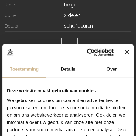
beige
Kleur
2 delen
bouw
schuifdeuren
Details
NABESTELLEN
Levertijd
Toestemming
Details
Over
VRAAG STELLEN / OFFERTE OP MAAT AANVRAGEN
Deze website maakt gebruik van cookies
Dit meubel aanpassen naar
We gebruiken cookies om content en advertenties te
personaliseren, om functies voor social media te bieden
jouw wensen? Zo werkt het:
en om ons websiteverkeer te analyseren. Ook delen we
informatie over uw gebruik van onze site met onze
Verzending
partners voor social media, adverteren en analyse. Deze