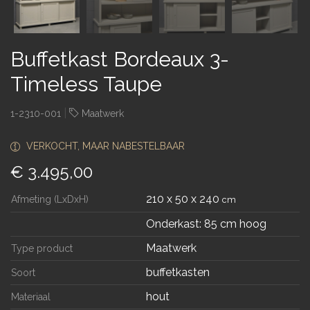
Buffetkast Bordeaux 3-
Timeless Taupe
|
1-2310-001
Maatwerk
VERKOCHT, MAAR NABESTELBAAR
€ 3.495,00
210 x 50 x 240
Afmeting (LxDxH)
cm
Onderkast: 85 cm hoog
Maatwerk
Type product
buffetkasten
Soort
hout
Materiaal