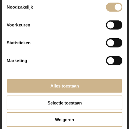
Toestemmingsselectie
Noodzakelijk
Voorkeuren
REVIEWS
VAN ONZE KLANTEN
Statistieken
Marketing
“Hierbij een paar foto's hoe de kast er
nu ingedeeld erbij staat. Wij zijn er
super blij mee! ”
Alles toestaan
Selectie toestaan
Weigeren
Mariëtte
Rosmalen