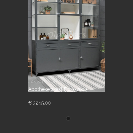
1-1610-016
|
Maatwerk
Apothekerskast Fio 3-7043
€ 3245.00