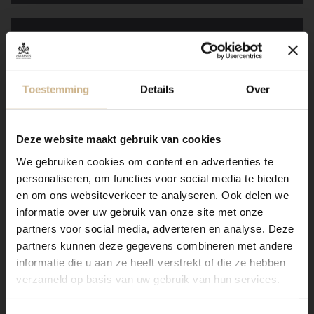
Maatwerk hout
Toestemming
Details
Over
Deze website maakt gebruik van cookies
We gebruiken cookies om content en advertenties te
personaliseren, om functies voor social media te bieden
Dit meubel is handgemaakt en -geschilderd en kan in
en om ons websiteverkeer te analyseren. Ook delen we
vrijwel elke gewenste maat, indeling en RAL-kleur
informatie over uw gebruik van onze site met onze
worden nabesteld.
partners voor social media, adverteren en analyse. Deze
Benieuwd naar de mogelijkheden? Kom eens langs, of
partners kunnen deze gegevens combineren met andere
neem contact met ons op. Wij maken vrijblijvend een
informatie die u aan ze heeft verstrekt of die ze hebben
offerte voor het meubel van je voorkeur!
verzameld op basis van uw gebruik van hun services.