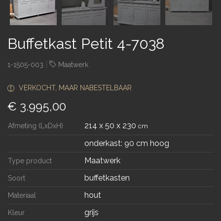
Buffetkast Petit 4-7038
|
1-1505-003
Maatwerk
VERKOCHT, MAAR NABESTELBAAR
€ 3.995,00
214 x 50 x 230
Afmeting (LxDxH)
cm
onderkast: 90 cm hoog
Maatwerk
Type product
buffetkasten
Soort
hout
Materiaal
grijs
Kleur