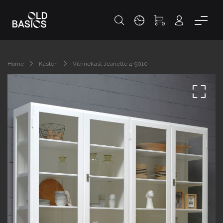
0
Home
Kasten
Vitrinekast Jeanette 4-9010