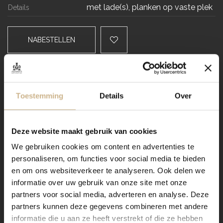
met lade(s), planken op vaste plek
Details
NABESTELLEN
Levertijd
Toestemming
Details
Over
VRAAG STELLEN / OFFERTE OP MAAT AANVRAGEN
Dit meubel aanpassen naar
Deze website maakt gebruik van cookies
jouw wensen? Zo werkt het:
We gebruiken cookies om content en advertenties te
personaliseren, om functies voor social media te bieden
en om ons websiteverkeer te analyseren. Ook delen we
Verzending
informatie over uw gebruik van onze site met onze
partners voor social media, adverteren en analyse. Deze
partners kunnen deze gegevens combineren met andere
informatie die u aan ze heeft verstrekt of die ze hebben