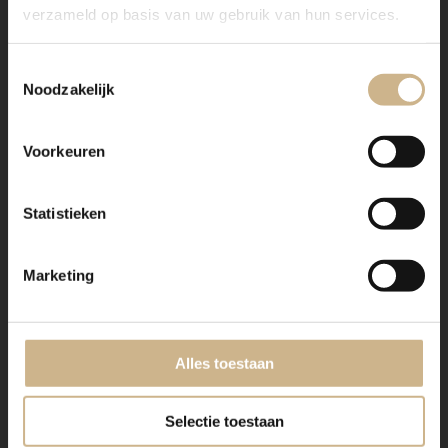
Maatwerk hout
verzameld op basis van uw gebruik van hun services.
Toestemmingsselectie
Noodzakelijk
Voorkeuren
Dit meubel is handgemaakt en -geschilderd en kan in
Statistieken
vrijwel elke gewenste maat, indeling en RAL-kleur
worden nabesteld.
Marketing
Benieuwd naar de mogelijkheden? Kom eens langs, of
neem contact met ons op. Wij maken vrijblijvend een
offerte voor het meubel van je voorkeur!
Alles toestaan
Selectie toestaan