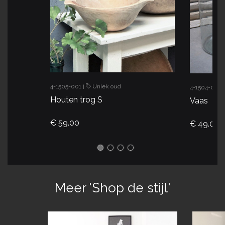
4-1505-001
Uniek oud
|
4-1504-012
|
Houten trog S
Vaas
€ 59.00
€ 49.00
Meer 'Shop de stijl'