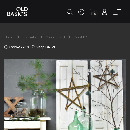
0
Home
Inspiratie
Shop de stijl
Kerst DIY
2022-12-08
Shop De Stijl