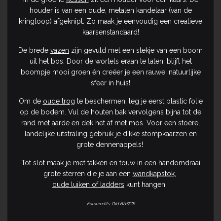
houder is van een oude, metalen kandelaar (van de
kringloop) afgeknipt. Zo maak je eenvoudig een creatieve
kaarsenstandaard!
De brede
vazen
zijn gevuld met een stekje van een boom
uit het bos. Door de wortels eraan te laten, blijft het
boompje mooi groen én creëer je een rauwe, natuurlijke
sfeer in huis!
Om de
oude trog
te beschermen, leg je eerst plastic folie
op de bodem. Vul de houten bak vervolgens bijna tot de
rand met aarde en dek het af met mos. Voor een stoere,
landelijke uitstraling gebruik je dikke stompkaarzen en
grote dennenappels!
Tot slot maak je met takken en touw in een handomdraai
grote sterren die je aan een
wandkapstok
,
oude luiken of ladders
kunt hangen!
Fotocredits: Old BASICS