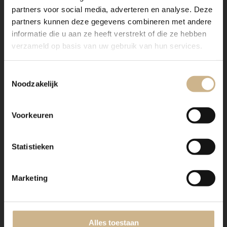
naturel
Kleur
partners voor social media, adverteren en analyse. Deze
partners kunnen deze gegevens combineren met andere
steeds wisselend assortiment,
Details
informatie die u aan ze heeft verstrekt of die ze hebben
uniek oud exemplaar
verzameld op basis van uw gebruik van hun services.
IK HEB INTERESSE IN DIT PRODUCT
Toestemmingsselectie
Noodzakelijk
IK HEB EEN VRAAG
Voorkeuren
Verzending
Statistieken
Marketing
Uniek oud
Dit item is origineel oud en heeft een (licht) geleefde
Alles toestaan