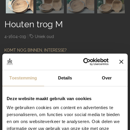
Houten trog M
|
4-1604-019
Uniek oud
KOMT NOG BINNEN, INTERESSE?
€ 69,00
60 x 40 x 20
Afmeting (LxDxH)
cm
Toestemming
Details
Over
Dit is een indicatie. De maten
verschillen per exemplaar.
Deze website maakt gebruik van cookies
licht geleefde uitstraling
Type product
We gebruiken cookies om content en advertenties te
woondecoratie, opbergen
Soort
personaliseren, om functies voor social media te bieden
en om ons websiteverkeer te analyseren. Ook delen we
hout
Materiaal
informatie over uw gebruik van onze site met onze