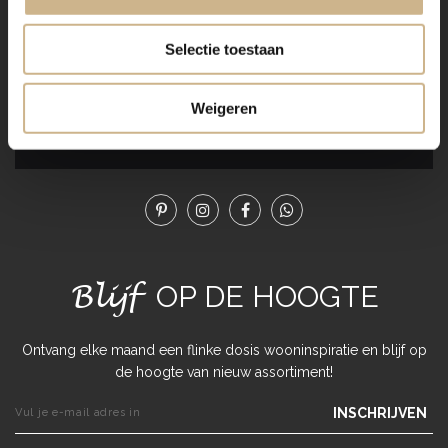
uitstraling. De charme zit in de imperfectie, dit geeft het
product karakter en authenticiteit!
Selectie toestaan
De unieke oude meubels en woonaccessoires van Old
BASICS brengen een spannende, originele mix in je
interieur! Elk exemplaar is uniek, dus heb je interesse?
Weigeren
Wees er dan snel bij!
Blijf
OP DE HOOGTE
Ontvang elke maand een flinke dosis wooninspiratie en blijf op
de hoogte van nieuw assortiment!
INSCHRIJVEN