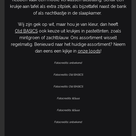
krukje aan tafel als extra zitplek, als bijzettafel naast de bank
of als nachtkastje in de slaapkamer.
Wij zijn gek op wit, maar hou je van kleur, dan heeft
Old BASICS
ook keuze uit krukjes in pasteltinten, zoals
mintgroen of zachtblauw. Ons assortiment wisselt
regelmatig. Benieuwd naar het huidige assortiment? Neem
dan eens een kijkje in
onze loods
!
Fotocredits: onbekend
Fotocredits: Old BASICS
Fotocredits: Old BASICS
Fotocredits: &Suus
Fotocredits: &Suus
Fotocredits: onbekend