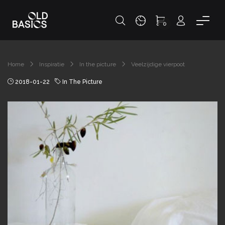
0
Home
Inspiratie
In the picture
Veelzijdige vierpoot
2018-01-22
In The Picture