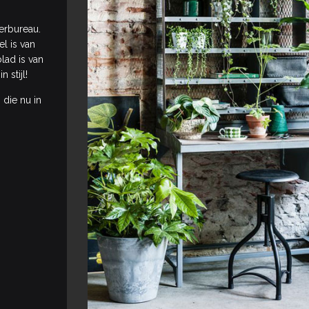
erbureau.
l is van
blad is van
n stijl!
 die nu in