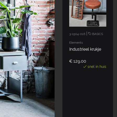
|
3-1504-016
BASICS
Elements
Industrieel krukje
€ 129.00
snel in huis