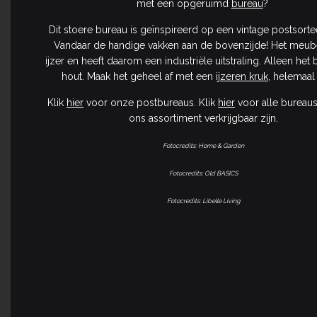
met een opgeruimd
bureau
?
Dit stoere bureau is geïnspireerd op een vintage postsorte
Vandaar de handige vakken aan de bovenzijde! Het meube
ijzer en heeft daarom een industriële uitstraling. Alleen het 
hout. Maak het geheel af met een
ijzeren kruk
, helemaal i
Klik
hier
voor onze postbureaus. Klik
hier
voor alle bureaus
ons assortiment verkrijgbaar zijn.
Fotocredits: Home & Garden
Fotocredits: Old BASICS
Fotocredits: Libelle Living