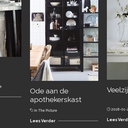
re
Veelzi
Ode aan de
apothekerskast
2018-01-
In The Picture
Lees Verd
Lees Verder