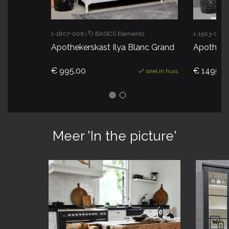
1-1807-006
BASICS Elements
1-1503-004
|
Apothekerskast Ilya Blanc Grand
Apotheke
€ 995.00
€ 1495.0
snel in huis
Meer 'In the picture'