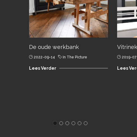
De oude werkbank
Vitrine
2022-09-14
In The Picture
2019-07
Lees Verder
Lees Ver