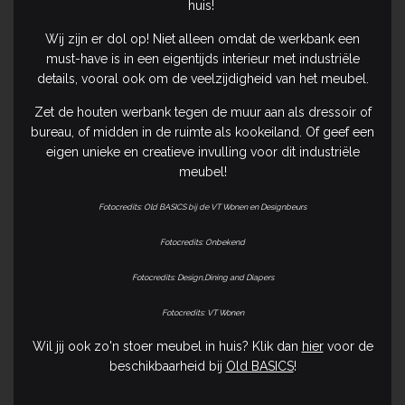
huis!
Wij zijn er dol op! Niet alleen omdat de werkbank een
must-have is in een eigentijds interieur met industriële
details, vooral ook om de veelzijdigheid van het meubel.
Zet de houten werbank tegen de muur aan als dressoir of
bureau, of midden in de ruimte als kookeiland. Of geef een
eigen unieke en creatieve invulling voor dit industriële
meubel!
Fotocredits: Old BASICS bij de VT Wonen en Designbeurs
Fotocredits: Onbekend
Fotocredits: Design,Dining and Diapers
Fotocredits: VT Wonen
Wil jij ook zo'n stoer meubel in huis? Klik dan
hier
voor de
beschikbaarheid bij
Old BASICS
!