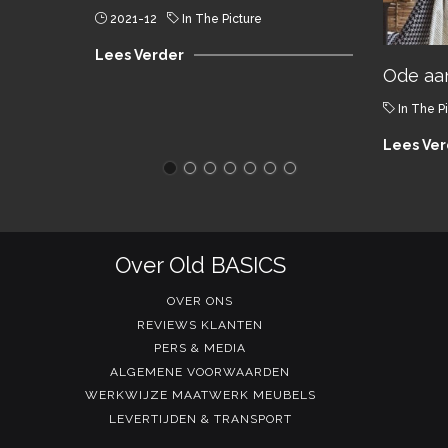
2021-12
In The Picture
Lees Verder
Ode aa
In The P
Lees Ver
Over Old BASICS
OVER ONS
REVIEWS KLANTEN
PERS & MEDIA
ALGEMENE VOORWAARDEN
WERKWIJZE MAATWERK MEUBELS
LEVERTIJDEN & TRANSPORT