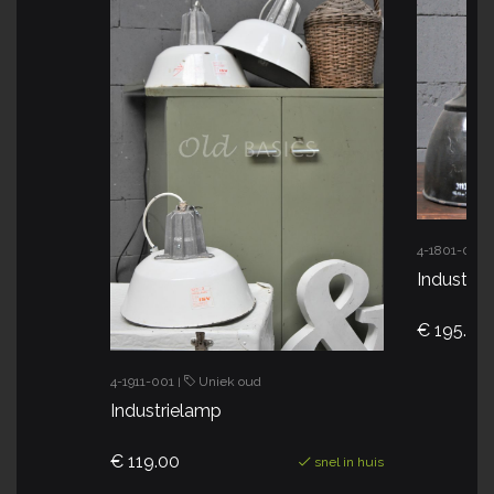
4-1801-001
Industrie
€ 195.00
4-1911-001
Uniek oud
|
Industrielamp
€ 119.00
snel in huis