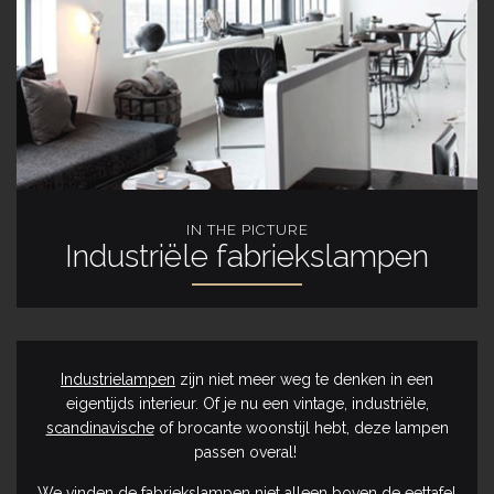
IN THE PICTURE
Industriële fabriekslampen
Industrielampen
zijn niet meer weg te denken in een
eigentijds interieur. Of je nu een vintage, industriële,
scandinavische
of brocante woonstijl hebt, deze lampen
passen overal!
We vinden de
fabriekslampen
niet alleen boven de eettafel