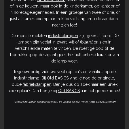
of in de keuken, maar ook in de kinderkamer, op kantoor of
in horecagelegenheden. In een groepje van twee of drie, of
juist als uniek exemplaar trekt deze hanglamp de aandacht
naar zich toe!
De meeste metalen
industrielampen
zijn geëmailleerd. De
lampen zijn veelal in zwart, wit of (blauw)grijs en in
verschillende maten te vinden. De roestige dop of de
bedrukking op de zijkant geeft het authentieke karakter van
de lamp weer.
Tegenwoordig zien we veel replica's en variaties op de
industrielamp
. Bij
Old BASICS
vind je nog de originele,
oude
fabriekslampen
. Ben je dus op zoek naar een uniek
exemplaar? Dan ben je bij
Old BASICS
aan het goede adres!
Fotocredits: Just an ordinary weekday, VT Wonen, Libelle, Renee Arms, Liebes Botschaft