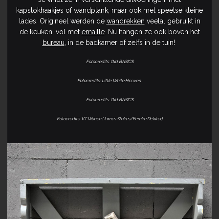
kapstokhaakjes of wandplank, maar ook met speelse kleine
lades. Origineel werden de
wandrekken
veelal gebruikt in
de keuken, vol met
emaille
. Nu hangen ze ook boven het
bureau
, in de badkamer of zelfs in de tuin!
Fotocredits: Old BASICS
Fotocredits: Little White Heaven
Fotocredits: Old BASICS
Fotocredits: VT Wonen (James Stokes/Femke Dekker)