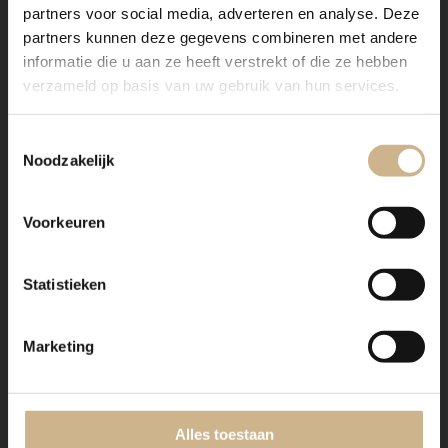
partners voor social media, adverteren en analyse. Deze
1-2502-001
|
Maatwerk
1-2410-015
|
Maatwerk
partners kunnen deze gegevens combineren met andere
Tv-kast Gracieux 2-7033
Linnenkast Vertou 2-
informatie die u aan ze heeft verstrekt of die ze hebben
Lovely Linen
verzameld op basis van uw gebruik van hun services.
€ 1865.00
€ 2295.00
Toestemmingsselectie
Noodzakelijk
Voorkeuren
Statistieken
Marketing
Alles toestaan
1-2410-012
|
Maatwerk
1-2410-011
|
Maatwerk