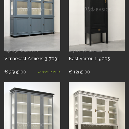
1-2508-030
|
Maatwerk
1-2502-016
|
Maatwerk
Vitrinekast Amiens 3-7031
Kast Vertou 1-9005
€ 3595.00
€ 1295.00
snel in huis