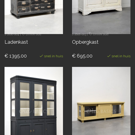
1-2606-004
|
Uniek oud
1-2606-003
|
Uniek oud
Ladenkast
Opbergkast
€ 1395.00
€ 695.00
snel in huis
snel in huis