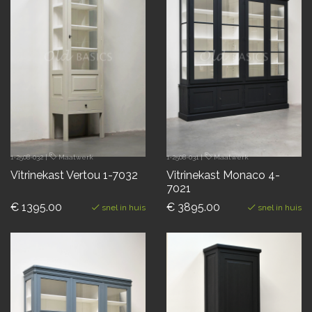
1-2508-032
|
Maatwerk
1-2508-031
|
Maatwerk
Vitrinekast Vertou 1-7032
Vitrinekast Monaco 4-
7021
€ 1395.00
€ 3895.00
snel in huis
snel in huis