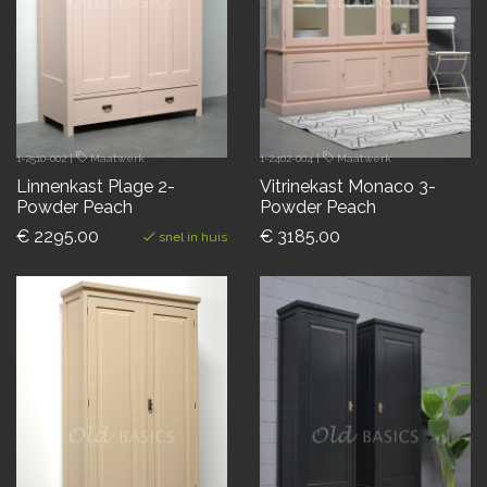
1-2510-002
|
Maatwerk
1-2402-004
|
Maatwerk
Linnenkast Plage 2-
Vitrinekast Monaco 3-
Powder Peach
Powder Peach
€ 2295.00
€ 3185.00
snel in huis