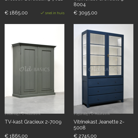
8004
€ 1865.00
€ 3095.00
snel in huis
1-0126-015
|
Maatwerk
1-2512-005
|
Maatwerk
TV-kast Gracieux 2-7009
Vitrinekast Jeanette 2-
5008
€ 1865.00
€ 2745.00