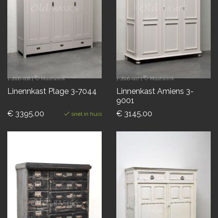
1-2606-008
|
Maatwerk
1-2606-007
|
Maatwerk
Linennkast Plage 3-7044
Linnenkast Amiens 3-
9001
€ 3395.00
€ 3145.00
snel in huis