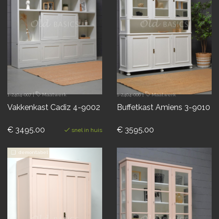
1-2404-007
|
Maatwerk
1-2404-006
|
Maatwerk
Vakkenkast Cadiz 4-9002
Buffetkast Amiens 3-9010
€ 3495.00
€ 3595.00
snel in huis
demontabel