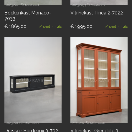
1-2603-004
|
Maatwerk
1-2603-003
|
Maatwerk
Boekenkast Monaco-
Vitrinekast Tinca 2-7022
7033
€ 1865.00
€ 1995.00
snel in huis
snel in huis
1-2603-001
|
Maatwerk
1-0126-016
|
Maatwerk
Dressoir Bordeaux 3-7021
Vitrinekast Grenoble 3-