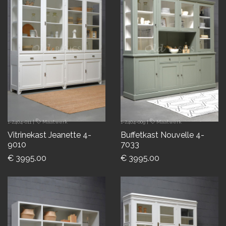
1-2404-011
|
Maatwerk
1-2404-009
|
Maatwerk
Vitrinekast Jeanette 4-
Buffetkast Nouvelle 4-
9010
7033
€ 3995.00
€ 3995.00