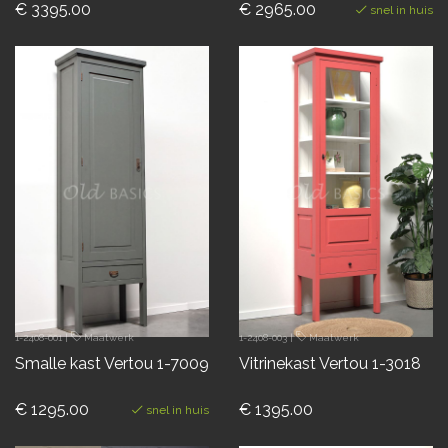
€ 3395.00
€ 2965.00
snel in huis
1-2408-001
|
Maatwerk
1-2408-003
|
Maatwerk
Smalle kast Vertou 1-7009
Vitrinekast Vertou 1-3018
€ 1295.00
€ 1395.00
snel in huis