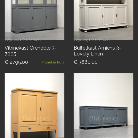
1-2502-007
|
Maatwerk
1-2502-005
|
Maatwerk
Vitrinekast Grenoble 3-
Buffetkast Amiens 3-
7005
Lovely Linen
€ 2795.00
€ 3680.00
snel in huis