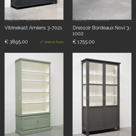
1-2605-001
|
Maatwerk
1-2604-005
|
Maatwerk
Vitrinekast Amiens 3-7021
Dressoir Bordeaux Novi 3-
1002
€ 3895.00
€ 1755.00
snel in huis