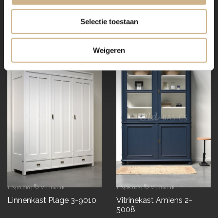
Vitrinekast Amiens 2-7033
Vitrinekast Monaco 2-
5009
Selectie toestaan
€ 2745.00
€ 2195.00
snel in huis
Weigeren
demontabel
1-2410-010
|
Maatwerk
1-2408-002
|
Maatwerk
Linnenkast Plage 3-9010
Vitrinekast Amiens 2-
5008