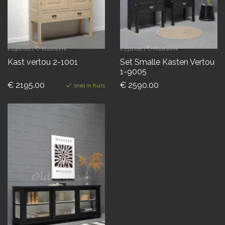
1-2401-021
|
Maatwerk
1-2311-010
|
Maatwerk
Kast vertou 2-1001
Set Smalle Kasten Vertou
1-9005
€ 2195.00
€ 2590.00
snel in huis