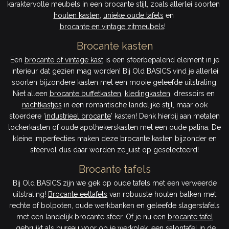
karaktervolle meubels in een brocante stijl, zoals allerlei soorten
houten kasten
,
unieke oude tafels
en
brocante en vintage zitmeubels
!
Brocante kasten
Een
brocante of vintage kast
is een sfeerbepalend element in je
interieur dat gezien mag worden! Bij Old BASICS vind je allerlei
soorten bijzondere kasten met een mooie geleefde uitstraling.
Niet alleen
brocante buffetkasten
,
kledingkasten
, dressoirs en
nachtkastjes
in een romantische landelijke stijl, maar ook
stoerdere ‘
industrieel brocante
’ kasten! Denk hierbij aan metalen
lockerkasten of oude apothekerskasten met een oude patina. De
kleine imperfecties maken deze brocante kasten bijzonder en
sfeervol dus daar worden ze juist op geselecteerd!
B
rocante tafels
Bij Old BASICS zijn we gek op oude tafels met een verweerde
uitstraling!
Brocante eettafels
van robuuste houten balken met
rechte of bolpoten, oude werkbanken en geleefde slagerstafels
met een landelijk brocante sfeer. Of je nu een
brocante tafel
gebruikt als bureau voor op je werkplek, een salontafel in de