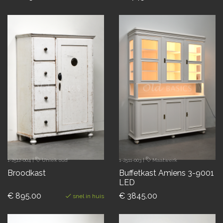
1-2512-004
|
Uniek oud
1-2511-003
|
Maatwerk
Broodkast
Buffetkast Amiens 3-9001
LED
€ 895.00
€ 3845.00
snel in huis