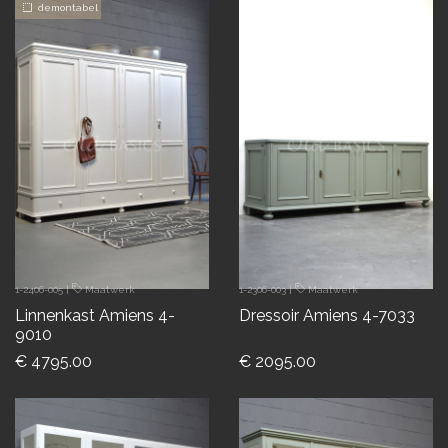
demontabel
1-2406-005
|
Maatwerk
1-2306-003
|
Maatwerk
Linnenkast Amiens 4-
Dressoir Amiens 4-7033
9010
€ 4795.00
€ 2095.00