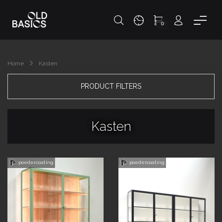
0
Home
Kasten
PRODUCT FILTERS
Kasten
poedercoating
poedercoating