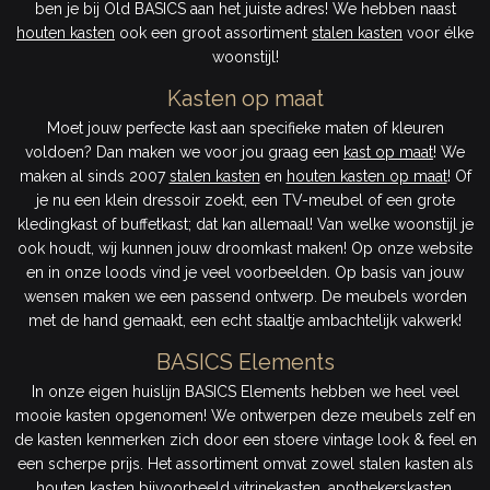
ben je bij Old BASICS aan het juiste adres! We hebben naast
houten kasten
ook een groot assortiment
stalen kasten
voor élke
woonstijl!
Kasten op maat
Moet jouw perfecte kast aan specifieke maten of kleuren
voldoen? Dan maken we voor jou graag een
kast op maat
! We
maken al sinds 2007
stalen kasten
en
houten kasten op maat
! Of
je nu een klein dressoir zoekt, een TV-meubel of een grote
kledingkast of buffetkast; dat kan allemaal! Van welke woonstijl je
ook houdt, wij kunnen jouw droomkast maken! Op onze website
en in onze loods vind je veel voorbeelden. Op basis van jouw
wensen maken we een passend ontwerp. De meubels worden
met de hand gemaakt, een echt staaltje ambachtelijk vakwerk!
BASICS Elements
In onze eigen huislijn BASICS Elements hebben we heel veel
mooie kasten opgenomen! We ontwerpen deze meubels zelf en
de kasten kenmerken zich door een stoere vintage look & feel en
een scherpe prijs. Het assortiment omvat zowel stalen kasten als
houten kasten bijvoorbeeld vitrinekasten, apothekerskasten,