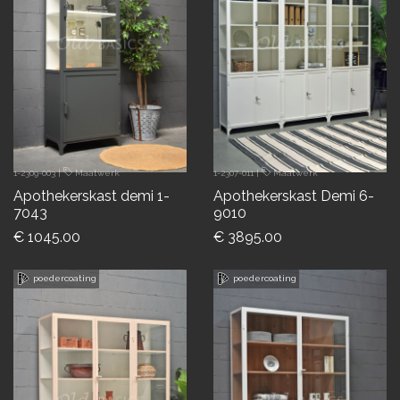
1-2309-003
|
Maatwerk
1-2307-011
|
Maatwerk
Apothekerskast demi 1-
Apothekerskast Demi 6-
7043
9010
€ 1045.00
€ 3895.00
poedercoating
poedercoating