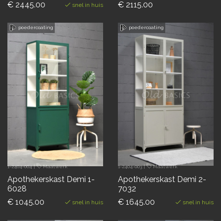
€ 2445.00
€ 2115.00
snel in huis
poedercoating
poedercoating
1-2404-004
|
Maatwerk
1-2404-003
|
Maatwerk
Apothekerskast Demi 1-
Apothekerskast Demi 2-
6028
7032
€ 1045.00
€ 1645.00
snel in huis
snel in huis