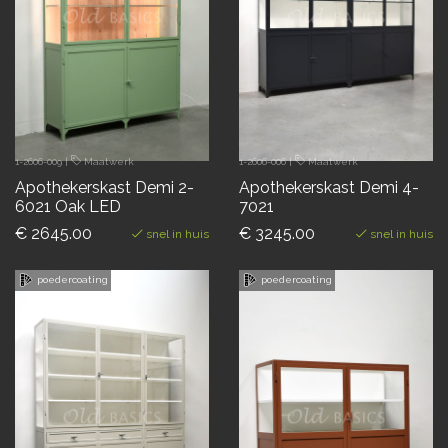
1-2606-009
|
Maatwerk
1-2606-006
|
Maatwerk
Apothekerskast Demi 2-
Apothekerskast Demi 4-
6021 Oak LED
7021
€ 2645.00
€ 3245.00
snel in huis
snel in huis
poedercoating
poedercoating