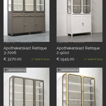
1-2508-034
|
Maatwerk
1-2506-008
|
Maatwerk
Apothekerskast Retrique
Apothekerskast Retrique
3-7006
2-9010
€ 3270.00
€ 1945.00
snel in huis
snel in huis
poedercoating
poedercoating