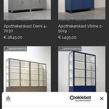
1-2502-014
|
Maatwerk
1-2410-009
|
Maatwerk
Apothekerskast Demi 4-
Apothekerskast Vitrine 2-
7030
5019
€ 2845.00
€ 1495.00
poedercoating
poedercoating