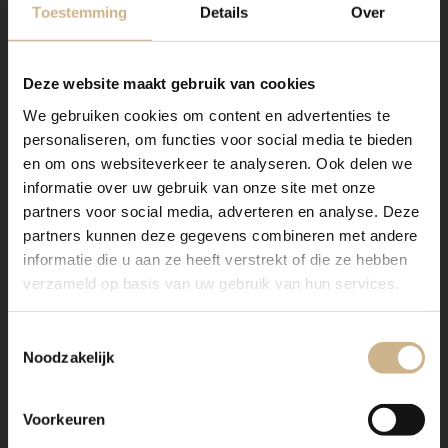
Toestemming
Details
Over
1-2410-008
|
Maatwerk
1-2410-007
|
Maatwerk
Apothekerskast Demi 4-
Apothekerskast Demi 2-
7006
5003
Deze website maakt gebruik van cookies
€ 3445.00
€ 1995.00
snel in huis
snel in huis
We gebruiken cookies om content en advertenties te
personaliseren, om functies voor social media te bieden
poedercoating
poedercoating
en om ons websiteverkeer te analyseren. Ook delen we
informatie over uw gebruik van onze site met onze
partners voor social media, adverteren en analyse. Deze
partners kunnen deze gegevens combineren met andere
informatie die u aan ze heeft verstrekt of die ze hebben
verzameld op basis van uw gebruik van hun services.
Toestemmingsselectie
Noodzakelijk
Voorkeuren
1-2406-004
|
Maatwerk
1-2406-002
|
Maatwerk