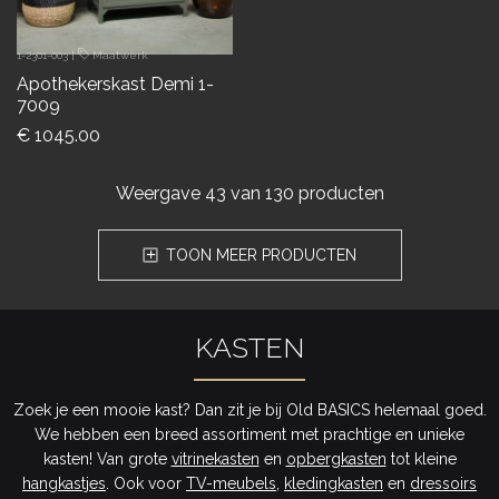
1-2301-003
|
Maatwerk
Apothekerskast Demi 1-
7009
€ 1045.00
Weergave
43
van 130 producten
TOON MEER PRODUCTEN
KASTEN
Zoek je een mooie kast? Dan zit je bij Old BASICS helemaal goed.
We hebben een breed assortiment met prachtige en unieke
kasten! Van grote
vitrinekasten
en
opbergkasten
tot kleine
hangkastjes
. Ook voor
TV-meubels
,
kledingkasten
en
dressoirs