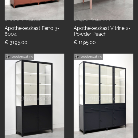
1-2606-001
|
Maatwerk
1-2605-004
|
Maatwerk
Apothekerskast Ferro 3-
Apothekerskast Vitrine 2-
8004
Powder Peach
€ 3195.00
€ 1195.00
poedercoating
poedercoating