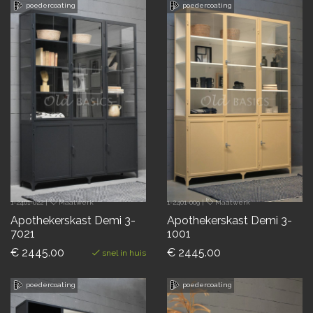
poedercoating
poedercoating
1-2401-022
|
Maatwerk
1-2401-009
|
Maatwerk
Apothekerskast Demi 3-
Apothekerskast Demi 3-
7021
1001
€ 2445.00
€ 2445.00
snel in huis
poedercoating
poedercoating