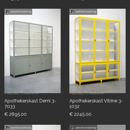
poedercoating
poedercoating
1-2603-002
|
Maatwerk
1-2512-003
|
Maatwerk
Apothekerskast Demi 3-
Apothekerskast Vitrine 3-
7033
1032
€ 2895.00
€ 2245.00
poedercoating
poedercoating