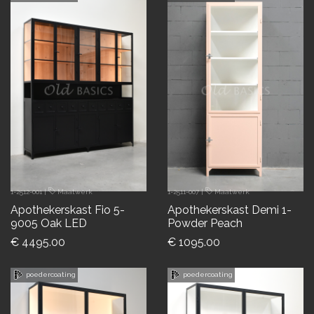
1-2512-001
|
Maatwerk
1-2511-007
|
Maatwerk
Apothekerskast Fio 5-
Apothekerskast Demi 1-
9005 Oak LED
Powder Peach
€ 4495.00
€ 1095.00
poedercoating
poedercoating