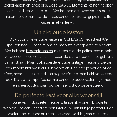
lockerkasten en dressoirs. Deze
BASICS Elements kasten
hebben
een ‘used’ en vintage look. We hebben gekozen voor stoere
naturelle kleuren daardoor passen deze zwarte, grijze en witte
kasten in elk interieur!
Unieke oude kasten
Ook voor
unieke oude kasten
is Old BASICS hèt adres! We
speuren heel Europa af om de mooiste exemplaren te vinden!
We hebben
brocante kasten
met echte oude patina; een mooie
verweerde sleetse uitstraling, waar de oude sfeer en het gebruik
van af straalt. Maar ook stoerdere oude vintage meubels die van
een mooie nieuwe kleur zijn voorzien. Dan heb je wel de oude
sfeer, maar dan is de kast nieuw geverfd met een licht verweerde
look. De kleine imperfecties maken deze oude kasten bijzonder
en sfeervol dus daar worden ze juist op geselecteerd!
De perfecte kast voor elke woonstijl
Hou je van industriële meubels, landelijk wonen, brocante
woonstijl of een Scandinavisch interieur? Dan kun je perfect uit de
voeten met ons assortiment! Je wordt vast blij van ons grote