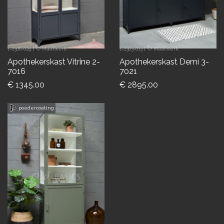
1-2306-029
|
Maatwerk
1-2303-013
|
Maatwerk
Apothekerskast Vitrine 2-
Apothekerskast Demi 3-
7016
7021
€ 1345.00
€ 2895.00
poedercoating