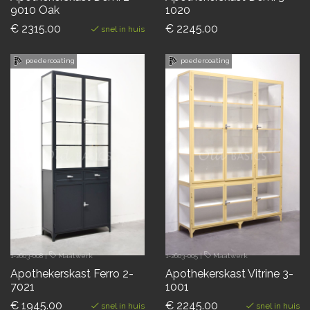
9010 Oak
1020
€ 2315.00
€ 2245.00
snel in huis
poedercoating
poedercoating
1-2603-008
|
Maatwerk
1-2603-005
|
Maatwerk
Apothekerskast Ferro 2-
Apothekerskast Vitrine 3-
7021
1001
€ 1945.00
€ 2245.00
snel in huis
snel in huis