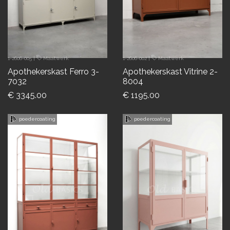
1-2606-005
|
Maatwerk
1-2606-002
|
Maatwerk
Apothekerskast Ferro 3-
Apothekerskast Vitrine 2-
7032
8004
€ 3345.00
€ 1195.00
poedercoating
poedercoating