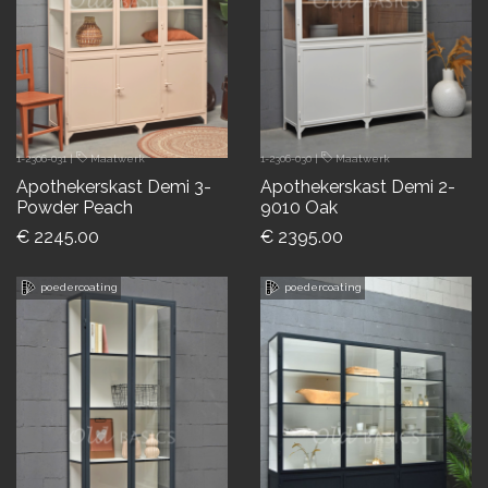
1-2306-031
|
Maatwerk
1-2306-030
|
Maatwerk
Apothekerskast Demi 3-
Apothekerskast Demi 2-
Powder Peach
9010 Oak
€ 2245.00
€ 2395.00
poedercoating
poedercoating