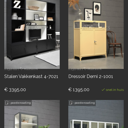
1-2312-022
|
Maatwerk
1-2311-002
|
Maatwerk
Stalen Vakkenkast 4-7021
Dressoir Demi 2-1001
€ 3395.00
€ 1395.00
snel in huis
poedercoating
poedercoating