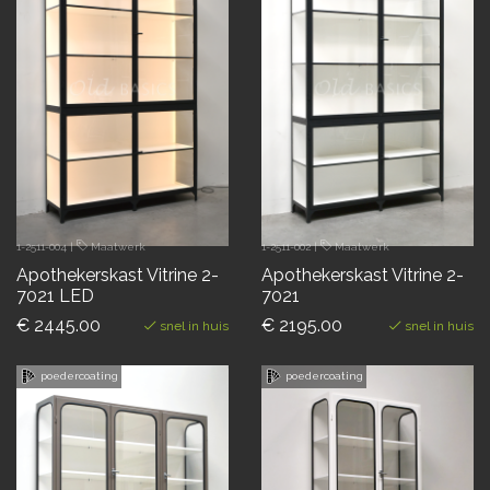
1-2511-004
|
Maatwerk
1-2511-002
|
Maatwerk
Apothekerskast Vitrine 2-
Apothekerskast Vitrine 2-
7021 LED
7021
€ 2445.00
€ 2195.00
snel in huis
snel in huis
poedercoating
poedercoating