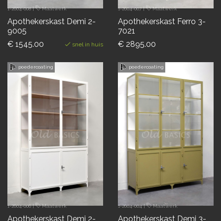
1-2604-008
|
Maatwerk
1-2604-007
|
Maatwerk
Apothekerskast Demi 2-
Apothekerskast Ferro 3-
9005
7021
€ 1545.00
€ 2895.00
snel in huis
poedercoating
poedercoating
1-2604-006
|
Maatwerk
1-2604-004
|
Maatwerk
Apothekerskast Demi 2-
Apothekerskast Demi 3-