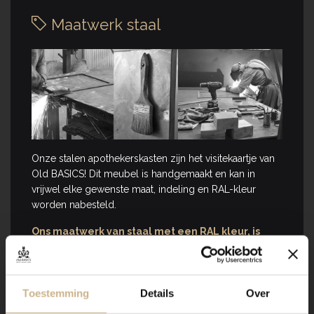
Maatwerk staal
Onze stalen apothekerskasten zijn het visitekaartje van
Old BASICS! Dit meubel is handgemaakt en kan in
vrijwel elke gewenste maat, indeling en RAL-kleur
worden nabesteld.
Ons maatwerk van staal met een RAL kleur, is
voorzien van een poedercoating
. Dit geeft een
strakke afwerking en brengt een zeer duurzame,
bestendige deklaag aan het meubel!
Toestemming
Details
Over
Benieuwd geworden? Kom eens langs, of neem