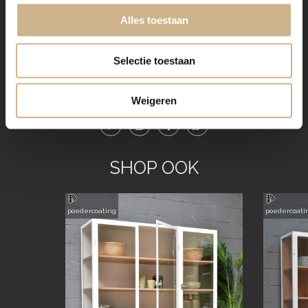
bestendige deklaag aan het meubel!
Alles toestaan
Benieuwd geworden? Kom eens langs, of neem
contact met ons op. Wij maken graag vrijblijvend een
Selectie toestaan
offerte voor het meubel van je voorkeur!
Weigeren
SHOP OOK
poedercoating
poedercoati