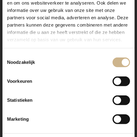
en om ons websiteverkeer te analyseren. Ook delen we
Verzending
informatie over uw gebruik van onze site met onze
partners voor social media, adverteren en analyse. Deze
partners kunnen deze gegevens combineren met andere
Maatwerk staal
informatie die u aan ze heeft verstrekt of die ze hebben
verzameld op basis van uw gebruik van hun services.
Toestemmingsselectie
Noodzakelijk
Voorkeuren
Onze stalen apothekerskasten zijn het visitekaartje van
Old BASICS! Dit meubel is handgemaakt en kan in
Statistieken
vrijwel elke gewenste maat, indeling en RAL-kleur
worden nabesteld.
Marketing
Ons maatwerk van staal met een RAL kleur, is
voorzien van een poedercoating
. Dit geeft een
strakke afwerking en brengt een zeer duurzame,