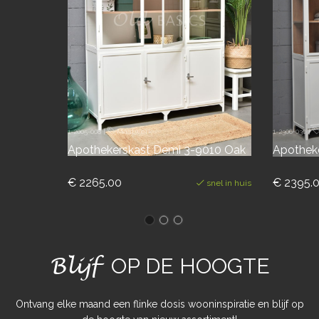
1-2005-008
|
Maatwerk
1-2306-030
|
Apothekerskast Demi 3-9010 Oak
Apothek
€ 2265.00
€ 2395.
snel in huis
Blijf
OP DE HOOGTE
Ontvang elke maand een flinke dosis wooninspiratie en blijf op