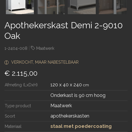
Apothekerskast Demi 2-9010
Oak
|
1-2404-008
Maatwerk
VERKOCHT, MAAR NABESTELBAAR
€ 2.115,00
120 x 40 x 240
Afmeting (LxDxH)
cm
Onderkast is 90 cm hoog
Maatwerk
Type product
apothekerskasten
Soort
staal met poedercoating
Materiaal