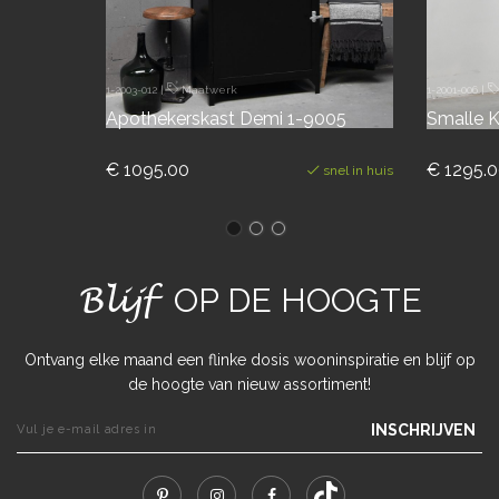
1-2003-012
|
Maatwerk
1-2001-006
|
Apothekerskast Demi 1-9005
Smalle K
€ 1095.00
€ 1295.
snel in huis
Blijf
OP DE HOOGTE
Ontvang elke maand een flinke dosis wooninspiratie en blijf op
de hoogte van nieuw assortiment!
INSCHRIJVEN