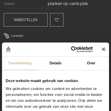
planken op vaste plek
Details
NABESTELLEN
Levertijd
VRAAG STELLEN / OFFERTE OP MAAT AANVRAGEN
Dit meubel aanpassen naar
Toestemming
Details
Over
jouw wensen? Zo werkt het:
Deze website maakt gebruik van cookies
Verzending
We gebruiken cookies om content en advertenties te
personaliseren, om functies voor social media te bieden
en om ons websiteverkeer te analyseren. Ook delen we
informatie over uw gebruik van onze site met onze