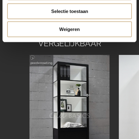
Selectie toestaan
Weigeren
VERGELIJKBAAR
poedercoating